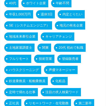
40代
ホワイト企業
年齢不問
年収1,000万円
週休3日
内定とりたい
SE（システムエンジニア）
地元の有名企業
地域未来牽引企業
キャリアチェンジ
土地家屋調査士
関東
20代 初めて転職
フルリモート
技術営業
登録販売者
ハウスクリーニング
声優マネージャー
鉄道乗務員・船舶乗務員
化粧品
定時で帰れる仕事
注目の求人検索ワード
正社員
リモートワーク・在宅勤務
第二新卒