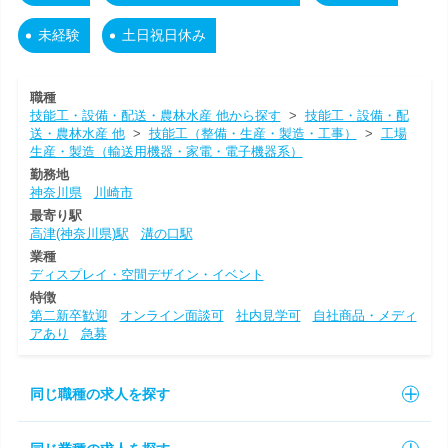
未経験
土日祝日休み
職種
技能工・設備・配送・農林水産 他から探す
>
技能工・設備・配
送・農林水産 他
>
技能工（整備・生産・製造・工事）
>
工場
生産・製造（輸送用機器・家電・電子機器系）
勤務地
神奈川県
川崎市
最寄り駅
高津(神奈川県)駅
溝の口駅
業種
ディスプレイ・空間デザイン・イベント
特徴
第二新卒歓迎
オンライン面談可
社内見学可
自社商品・メディ
アあり
急募
同じ職種の求人を探す