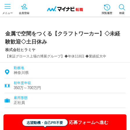
メニュー
会員登録
閲覧履歴
検索
金属で空間をつくる【クラフトワーカー】◇未経
験歓迎◇土日休み
株式会社ヒラミヤ
【東証グロース上場の博展グループ】◆年休118日 ◆業績拡大中
勤務地
神奈川県
初年度年収
350万～700万円
雇用形態
正社員
応募フォームへ進む
志望動機・自己PR不要