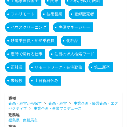
土地家屋調査士
関東
20代 初めて転職
フルリモート
技術営業
登録販売者
ハウスクリーニング
声優マネージャー
鉄道乗務員・船舶乗務員
化粧品
定時で帰れる仕事
注目の求人検索ワード
正社員
リモートワーク・在宅勤務
第二新卒
未経験
土日祝日休み
職種
企画・経営から探す
>
企画・経営
>
事業企画・経営企画・エグ
ゼクティブ
>
事業企画・事業プロデュース
勤務地
福島県
南相馬市
業種