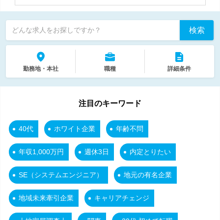
検索
どんな求人をお探しですか？
勤務地・本社
職種
詳細条件
注目のキーワード
40代
ホワイト企業
年齢不問
年収1,000万円
週休3日
内定とりたい
SE（システムエンジニア）
地元の有名企業
地域未来牽引企業
キャリアチェンジ