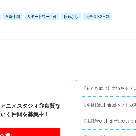
学歴不問
リモートワーク可
転勤なし
完全週休2日制
【新たな船出】実績あるプロ
【本格始動】全国ネットの
のアニメスタジオ◎良質な
ていく仲間を募集中！
【未経験OK】まずはOJT
へ進む