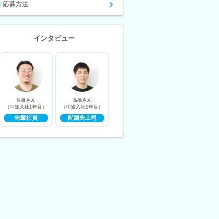
応募方法
インタビュー
佐藤さん
高橋さん
（中途入社1年目）
（中途入社1年目）
先輩社員
配属先上司