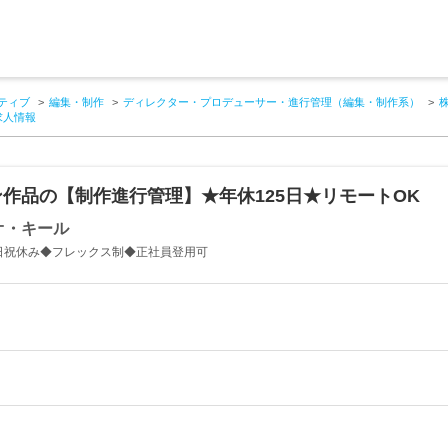
ティブ
編集・制作
ディレクター・プロデューサー・進行管理（編集・制作系）
求人情報
作品の【制作進行管理】★年休125日★リモートOK
オ・キール
日祝休み◆フレックス制◆正社員登用可