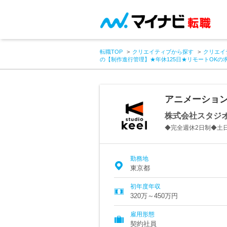
転職TOP
クリエイティブから探す
クリエイ
の【制作進行管理】★年休125日★リモートOKの
アニメーション
株式会社スタジ
◆完全週休2日制◆土
勤務地
東京都
初年度年収
320万～450万円
雇用形態
契約社員