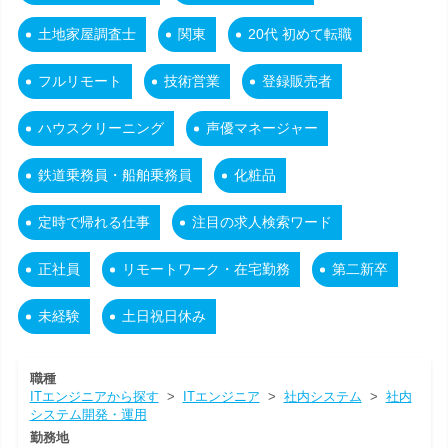
土地家屋調査士
関東
20代 初めて転職
フルリモート
技術営業
登録販売者
ハウスクリーニング
声優マネージャー
鉄道乗務員・船舶乗務員
化粧品
定時で帰れる仕事
注目の求人検索ワード
正社員
リモートワーク・在宅勤務
第二新卒
未経験
土日祝日休み
職種
ITエンジニアから探す
>
ITエンジニア
>
社内システム
>
社内
システム開発・運用
勤務地