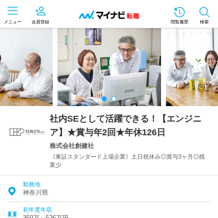
メニュー
会員登録
閲覧履歴
検索
社内SEとして活躍できる！【エンジニ
ア】★賞与年2回★年休126日
株式会社創健社
《東証スタンダード上場企業》土日祝休み◎賞与3ヶ月◎残
業少
勤務地
神奈川県
初年度年収
359万～526万円