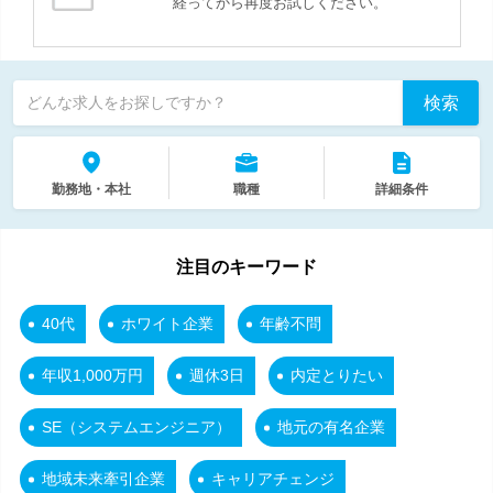
経ってから再度お試しください。
検索
どんな求人をお探しですか？
勤務地・本社
職種
詳細条件
注目のキーワード
40代
ホワイト企業
年齢不問
年収1,000万円
週休3日
内定とりたい
SE（システムエンジニア）
地元の有名企業
地域未来牽引企業
キャリアチェンジ