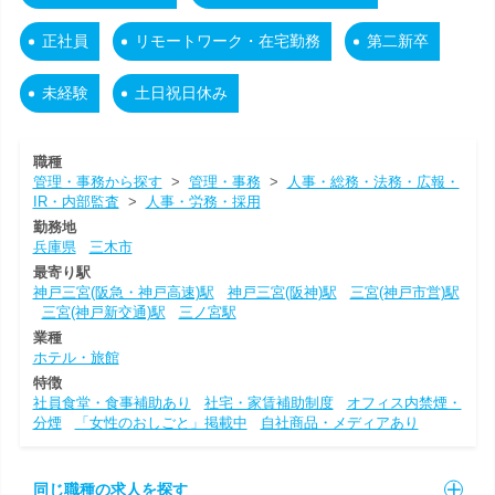
正社員
リモートワーク・在宅勤務
第二新卒
未経験
土日祝日休み
職種
管理・事務から探す
>
管理・事務
>
人事・総務・法務・広報・
IR・内部監査
>
人事・労務・採用
勤務地
兵庫県
三木市
最寄り駅
神戸三宮(阪急・神戸高速)駅
神戸三宮(阪神)駅
三宮(神戸市営)駅
三宮(神戸新交通)駅
三ノ宮駅
業種
ホテル・旅館
特徴
社員食堂・食事補助あり
社宅・家賃補助制度
オフィス内禁煙・
分煙
「女性のおしごと」掲載中
自社商品・メディアあり
同じ職種の求人を探す