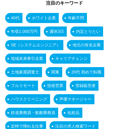
注目のキーワード
40代
ホワイト企業
年齢不問
年収1,000万円
週休3日
内定とりたい
SE（システムエンジニア）
地元の有名企業
地域未来牽引企業
キャリアチェンジ
土地家屋調査士
関東
20代 初めて転職
フルリモート
技術営業
登録販売者
ハウスクリーニング
声優マネージャー
鉄道乗務員・船舶乗務員
化粧品
定時で帰れる仕事
注目の求人検索ワード