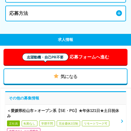
応募方法
求人情報
応募フォームへ進む
志望動機・自己PR不要
気になる
その他の募集情報
＜愛媛県松山市＞オープン系【SE・PG】★年休121日★土日祝休
み
正社員
転勤なし
学歴不問
完全週休2日制
リモートワーク可