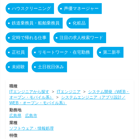
ハウスクリーニング
声優マネージャー
鉄道乗務員・船舶乗務員
化粧品
定時で帰れる仕事
注目の求人検索ワード
正社員
リモートワーク・在宅勤務
第二新卒
未経験
土日祝日休み
職種
ITエンジニアから探す
>
ITエンジニア
>
システム開発（WEB・
オープン・モバイル系）
>
システムエンジニア（アプリ設計／
WEB・オープン・モバイル系）
勤務地
広島県
広島市
業種
ソフトウェア・情報処理
特徴