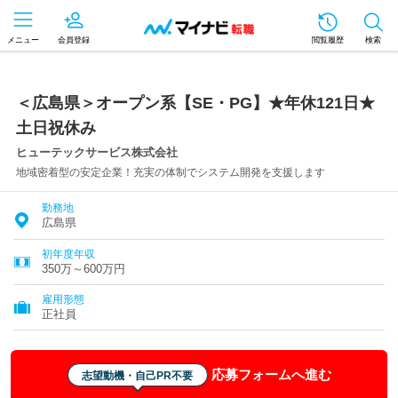
メニュー
会員登録
閲覧履歴
検索
＜広島県＞オープン系【SE・PG】★年休121日★
土日祝休み
ヒューテックサービス株式会社
地域密着型の安定企業！充実の体制でシステム開発を支援します
勤務地
広島県
初年度年収
350万～600万円
雇用形態
正社員
応募フォームへ進む
志望動機・自己PR不要