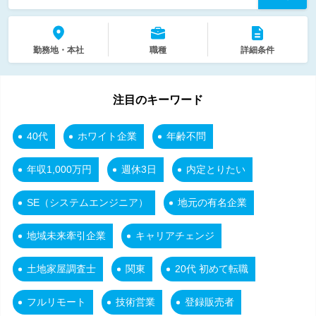
勤務地・本社
職種
詳細条件
注目のキーワード
40代
ホワイト企業
年齢不問
年収1,000万円
週休3日
内定とりたい
SE（システムエンジニア）
地元の有名企業
地域未来牽引企業
キャリアチェンジ
土地家屋調査士
関東
20代 初めて転職
フルリモート
技術営業
登録販売者