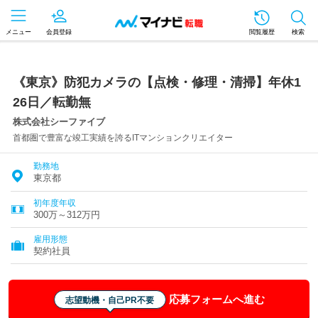
メニュー
会員登録
閲覧履歴
検索
《東京》防犯カメラの【点検・修理・清掃】年休1
26日／転勤無
株式会社シーファイブ
首都圏で豊富な竣工実績を誇るITマンションクリエイター
勤務地
東京都
初年度年収
300万～312万円
雇用形態
契約社員
応募フォームへ進む
志望動機・自己PR不要