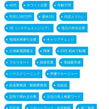
40代
ホワイト企業
年齢不問
年収1,000万円
週休3日
内定とりたい
SE（システムエンジニア）
地元の有名企業
地域未来牽引企業
キャリアチェンジ
土地家屋調査士
関東
20代 初めて転職
フルリモート
技術営業
登録販売者
ハウスクリーニング
声優マネージャー
鉄道乗務員・船舶乗務員
化粧品
定時で帰れる仕事
注目の求人検索ワード
正社員
リモートワーク・在宅勤務
第二新卒