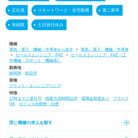
正社員
リモートワーク・在宅勤務
第二新卒
未経験
土日祝日休み
職種
電気・電子・機械・半導体から探す
>
電気・電子・機械・半導体
>
セールスエンジニア・FAE
>
セールスエンジニア・FAE（工
作機械・ロボット・機械系）
勤務地
静岡県
島田市
業種
プラント・エンジニアリング
特徴
17時までに退社可
残業月30時間以内
退職金制度あり
ブランク
OK
オフィス内禁煙・分煙
同じ職種の求人を探す