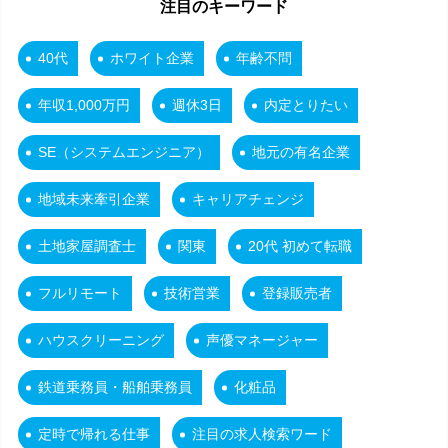
注目のキーワード
40代
ホワイト企業
年齢不問
年収1,000万円
週休3日
内定とりたい
SE（システムエンジニア）
地元の有名企業
地域未来牽引企業
キャリアチェンジ
土地家屋調査士
関東
20代 初めて転職
フルリモート
技術営業
登録販売者
ハウスクリーニング
声優マネージャー
鉄道乗務員・船舶乗務員
化粧品
定時で帰れる仕事
注目の求人検索ワード