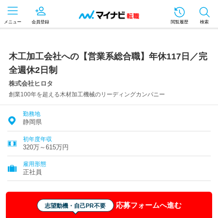
メニュー
会員登録
閲覧履歴
検索
木工加工会社への【営業系総合職】年休117日／完
全週休2日制
株式会社ヒロタ
創業100年を超える木材加工機械のリーディングカンパニー
勤務地
静岡県
初年度年収
320万～615万円
雇用形態
正社員
応募フォームへ進む
志望動機・自己PR不要