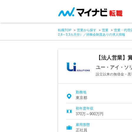
転職TOP
営業から探す
営業
営業・代理
2.8～3.3カ月分）／持株会制度ありの求人情報
【法人営業】賞
ユー・アイ・ソ
設立以来の無借金・黒
勤務地
東京都
初年度年収
370万～900万円
雇用形態
正社員