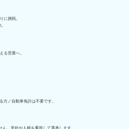
りに挑戦。
K。
える営業へ。
ある方／自動車免許は不要です。
せん。意欲や人柄を重視して選考します。