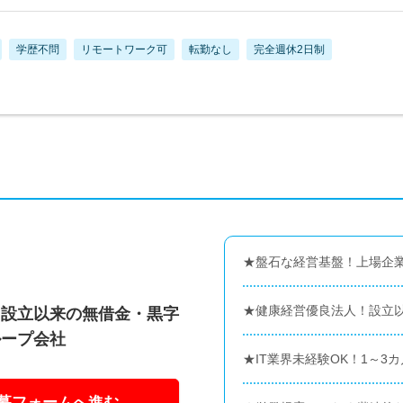
学歴不問
リモートワーク可
転勤なし
完全週休2日制
★盤石な経営基盤！上場企業
★健康経営優良法人！設立
／設立以来の無借金・黒字
ループ会社
★IT業界未経験OK！1～3
募フォームへ進む