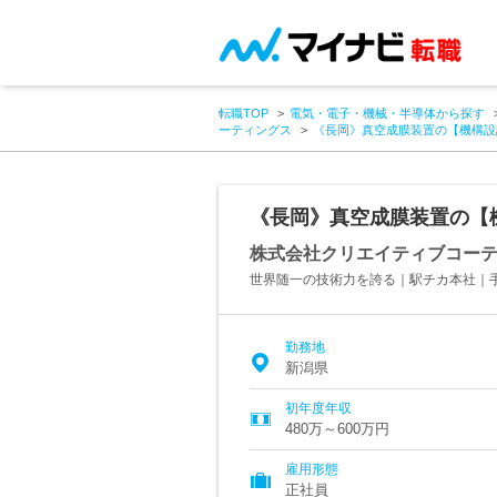
転職TOP
電気・電子・機械・半導体から探す
ーティングス
《長岡》真空成膜装置の【機構設
《長岡》真空成膜装置の【
株式会社クリエイティブコー
世界随一の技術力を誇る｜駅チカ本社｜
勤務地
新潟県
初年度年収
480万～600万円
雇用形態
正社員