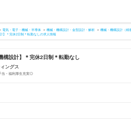
電気・電子・機械・半導体
機械・機構設計・金型設計・解析
機械・機構設計（精
計】＊完休2日制＊転勤なしの求人情報
機構設計】＊完休2日制＊転勤なし
ティングス
手当・福利厚生充実◎