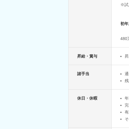
※試
初年
48
昇給・賞与
昇
諸手当
通
残
休日・休暇
年
完
有
そ