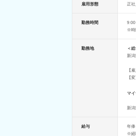
雇用形態
正社
勤務時間
9:
※時
勤務地
＜総
新潟
【雇
【変
マイ
新潟
給与
年俸 
※経