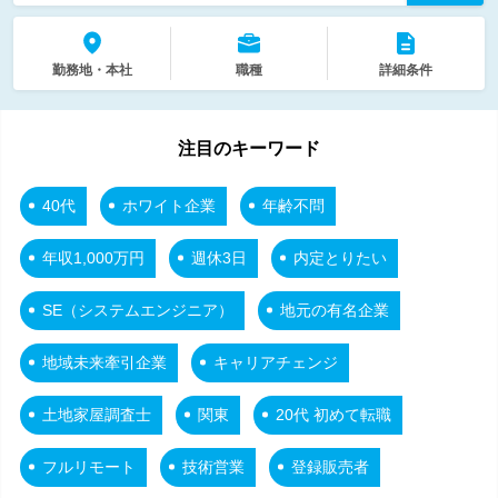
勤務地・本社
職種
詳細条件
注目のキーワード
40代
ホワイト企業
年齢不問
年収1,000万円
週休3日
内定とりたい
SE（システムエンジニア）
地元の有名企業
地域未来牽引企業
キャリアチェンジ
土地家屋調査士
関東
20代 初めて転職
フルリモート
技術営業
登録販売者