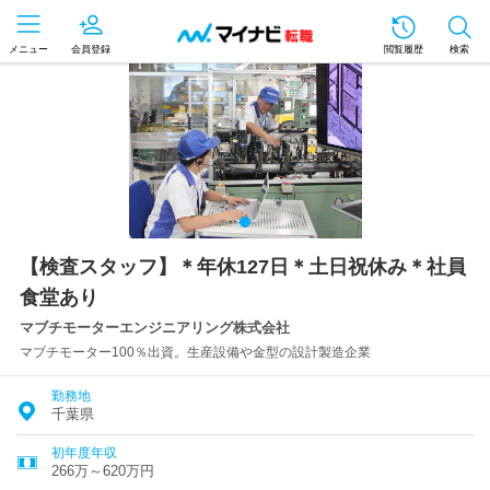
メニュー
会員登録
閲覧履歴
検索
【検査スタッフ】＊年休127日＊土日祝休み＊社員
食堂あり
マブチモーターエンジニアリング株式会社
マブチモーター100％出資。生産設備や金型の設計製造企業
勤務地
千葉県
初年度年収
266万～620万円