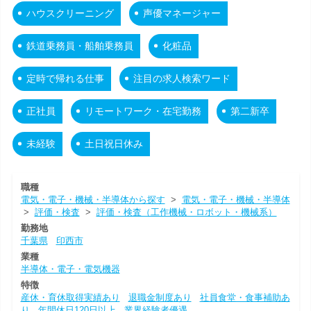
ハウスクリーニング
声優マネージャー
鉄道乗務員・船舶乗務員
化粧品
定時で帰れる仕事
注目の求人検索ワード
正社員
リモートワーク・在宅勤務
第二新卒
未経験
土日祝日休み
職種
電気・電子・機械・半導体から探す
>
電気・電子・機械・半導体
>
評価・検査
>
評価・検査（工作機械・ロボット・機械系）
勤務地
千葉県
印西市
業種
半導体・電子・電気機器
特徴
産休・育休取得実績あり
退職金制度あり
社員食堂・食事補助あ
り
年間休日120日以上
業界経験者優遇