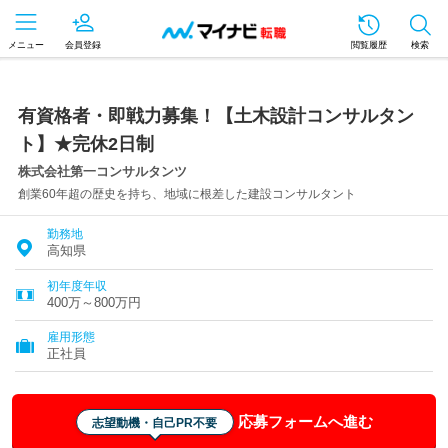
メニュー
会員登録
閲覧履歴
検索
有資格者・即戦力募集！【土木設計コンサルタン
ト】★完休2日制
株式会社第一コンサルタンツ
創業60年超の歴史を持ち、地域に根差した建設コンサルタント
勤務地
高知県
初年度年収
400万～800万円
雇用形態
正社員
応募フォームへ進む
志望動機・自己PR不要