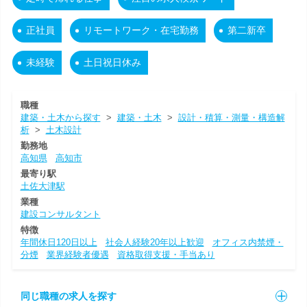
正社員
リモートワーク・在宅勤務
第二新卒
未経験
土日祝日休み
職種
建築・土木から探す
>
建築・土木
>
設計・積算・測量・構造解
析
>
土木設計
勤務地
高知県
高知市
最寄り駅
土佐大津駅
業種
建設コンサルタント
特徴
年間休日120日以上
社会人経験20年以上歓迎
オフィス内禁煙・
分煙
業界経験者優遇
資格取得支援・手当あり
同じ職種の求人を探す