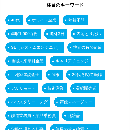
注目のキーワード
40代
ホワイト企業
年齢不問
年収1,000万円
週休3日
内定とりたい
SE（システムエンジニア）
地元の有名企業
地域未来牽引企業
キャリアチェンジ
土地家屋調査士
関東
20代 初めて転職
フルリモート
技術営業
登録販売者
ハウスクリーニング
声優マネージャー
鉄道乗務員・船舶乗務員
化粧品
定時で帰れる仕事
注目の求人検索ワード