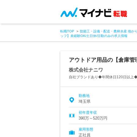
転職TOP
技能工・設備・配送・農林水産 他か
ッフ】未経験OK/土日休/日勤のみの求人情報
アウトドア用品の【倉庫管理
株式会社ナニワ
自社ブランドあり◆年間休日120日以上
勤務地
埼玉県
初年度年収
390万～520万円
雇用形態
正社員