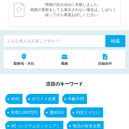
情報の読み込みに失敗しました。
画面の更新をしても表示されない場合は、しばらく
経ってから再度お試しください。
検索
どんな求人をお探しですか？
勤務地・本社
職種
詳細条件
注目のキーワード
40代
ホワイト企業
年齢不問
年収1,000万円
週休3日
内定とりたい
SE（システムエンジニア）
地元の有名企業