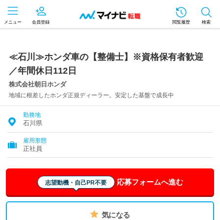
メニュー
会員登録
閲覧履歴
検索
≪石川≫ホンダ車の【整備士】※資格保有者歓迎
／年間休日112日
株式会社朝日ホンダ
地域に根差したホンダ正規ディーラー。安定した基盤で成長中
勤務地
石川県
雇用形態
正社員
応募フォームへ進む
志望動機・自己PR不要
気になる