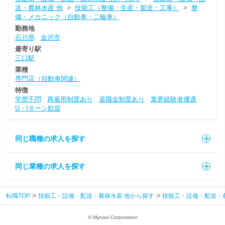
送・農林水産 他
>
技能工（整備・生産・製造・工事）
>
整
備・メカニック（自動車・二輪車）
勤務地
石川県
金沢市
最寄り駅
三口駅
業種
専門店（自動車関連）
特徴
学歴不問
再雇用制度あり
退職金制度あり
業界経験者優遇
U・Iターン歓迎
同じ職種の求人を探す
同じ業種の求人を探す
転職TOP
技能工・設備・配送・農林水産 他から探す
技能工・設備・配送・
© Mynavi Corporation