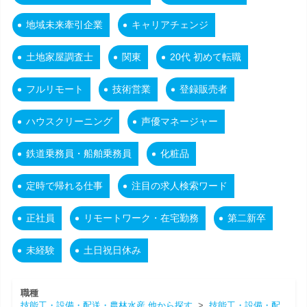
地域未来牽引企業
キャリアチェンジ
土地家屋調査士
関東
20代 初めて転職
フルリモート
技術営業
登録販売者
ハウスクリーニング
声優マネージャー
鉄道乗務員・船舶乗務員
化粧品
定時で帰れる仕事
注目の求人検索ワード
正社員
リモートワーク・在宅勤務
第二新卒
未経験
土日祝日休み
職種
技能工・設備・配送・農林水産 他から探す
>
技能工・設備・配