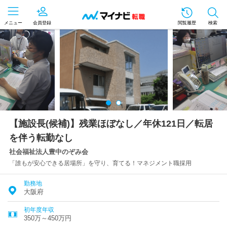
メニュー
会員登録
閲覧履歴
検索
【施設長(候補)】残業ほぼなし／年休121日／転居
を伴う転勤なし
社会福祉法人豊中のぞみ会
「誰もが安心できる居場所」を守り、育てる！マネジメント職採用
勤務地
大阪府
初年度年収
350万～450万円