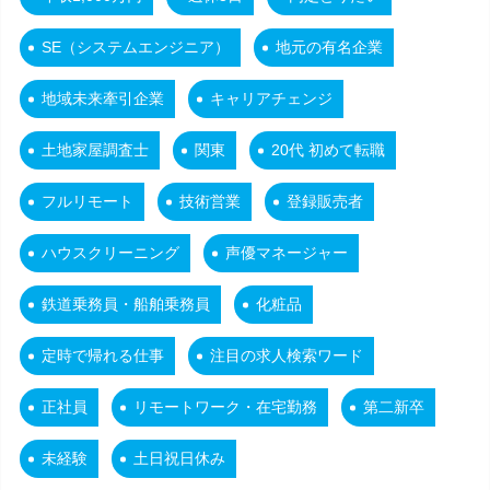
SE（システムエンジニア）
地元の有名企業
地域未来牽引企業
キャリアチェンジ
土地家屋調査士
関東
20代 初めて転職
フルリモート
技術営業
登録販売者
ハウスクリーニング
声優マネージャー
鉄道乗務員・船舶乗務員
化粧品
定時で帰れる仕事
注目の求人検索ワード
正社員
リモートワーク・在宅勤務
第二新卒
未経験
土日祝日休み