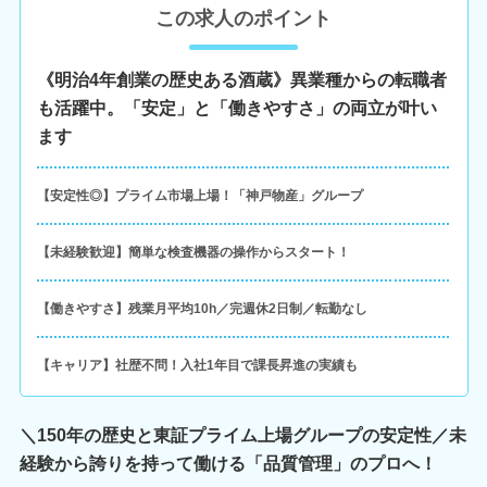
この求人のポイント
《明治4年創業の歴史ある酒蔵》異業種からの転職者
も活躍中。「安定」と「働きやすさ」の両立が叶い
ます
【安定性◎】プライム市場上場！「神戸物産」グループ
【未経験歓迎】簡単な検査機器の操作からスタート！
【働きやすさ】残業月平均10h／完週休2日制／転勤なし
【キャリア】社歴不問！入社1年目で課長昇進の実績も
＼150年の歴史と東証プライム上場グループの安定性／未
経験から誇りを持って働ける「品質管理」のプロへ！