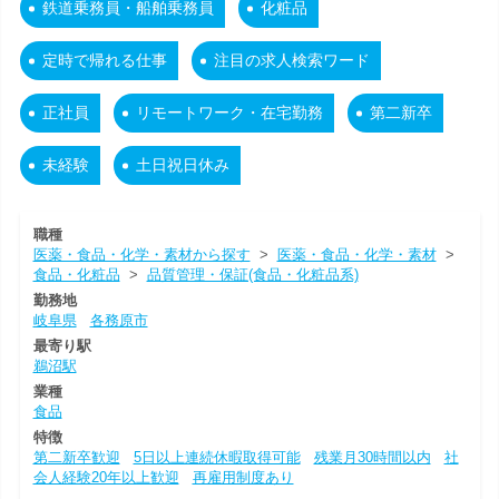
鉄道乗務員・船舶乗務員
化粧品
定時で帰れる仕事
注目の求人検索ワード
正社員
リモートワーク・在宅勤務
第二新卒
未経験
土日祝日休み
職種
医薬・食品・化学・素材から探す
>
医薬・食品・化学・素材
>
食品・化粧品
>
品質管理・保証(食品・化粧品系)
勤務地
岐阜県
各務原市
最寄り駅
鵜沼駅
業種
食品
特徴
第二新卒歓迎
5日以上連続休暇取得可能
残業月30時間以内
社
会人経験20年以上歓迎
再雇用制度あり