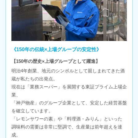
《150年の伝統×上場グループの安定性》
【150年の歴史×上場グループとして躍進】
明治4年創業、地元のシンボルとして親しまれてきた酒
蔵が私たちの出発点。
現在は「業務スーパー」を展開する東証プライム上場企
業、
「神戸物産」のグループ企業として、安定した経営基盤
を確立しています。
「レモンサワーの素」や「料理酒・みりん」といった
調味料の需要は非常に堅調で、生産量は前年超えを達
成。