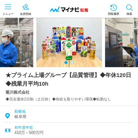
メニュー
会員登録
閲覧履歴
検索
★プライム上場グループ【品質管理】◆年休120日
◆残業月平均10h
菊川株式会社
◆完全週休2日制（土日休）◆有給も取りやすい環境◆転勤なし
勤務地
岐阜県
初年度年収
410万～500万円