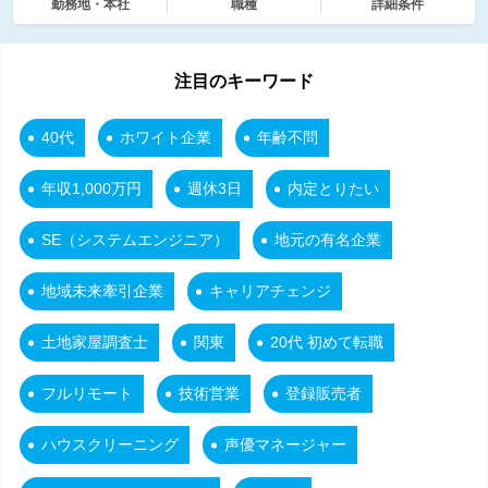
勤務地・本社
職種
詳細条件
注目のキーワード
40代
ホワイト企業
年齢不問
年収1,000万円
週休3日
内定とりたい
SE（システムエンジニア）
地元の有名企業
地域未来牽引企業
キャリアチェンジ
土地家屋調査士
関東
20代 初めて転職
フルリモート
技術営業
登録販売者
ハウスクリーニング
声優マネージャー