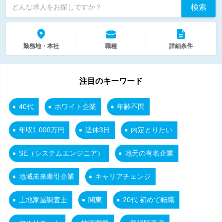
検索
どんな求人をお探しですか？
勤務地・本社
職種
詳細条件
注目のキーワード
40代
ホワイト企業
年齢不問
年収1,000万円
週休3日
内定とりたい
SE（システムエンジニア）
地元の有名企業
地域未来牽引企業
キャリアチェンジ
土地家屋調査士
関東
20代 初めて転職