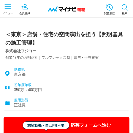
メニュー
会員登録
閲覧履歴
検索
＜東京＞店舗・住宅の空間演出を担う【照明器具
の施工管理】
株式会社フジコー
創業47年の照明商社｜フルフレックス制｜賞与・手当充実
勤務地
東京都
初年度年収
350万～400万円
雇用形態
正社員
応募フォームへ進む
志望動機・自己PR不要