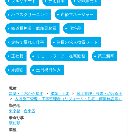
フルリモート
技術営業
登録販売者
ハウスクリーニング
声優マネージャー
鉄道乗務員・船舶乗務員
化粧品
定時で帰れる仕事
注目の求人検索ワード
正社員
リモートワーク・在宅勤務
第二新卒
未経験
土日祝日休み
職種
建築・土木から探す
>
建築・土木
>
施工管理・設備・環境保全
>
内装施工管理・工事監理者（リフォーム・住宅・商業施設等）
勤務地
東京都
台東区
最寄り駅
蔵前駅
業種