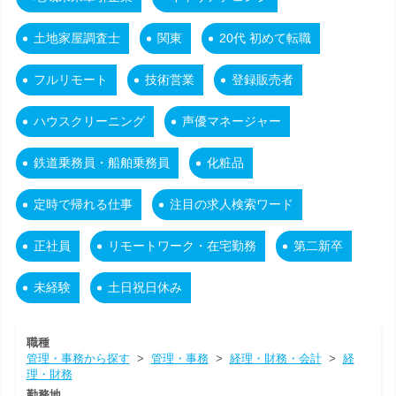
土地家屋調査士
関東
20代 初めて転職
フルリモート
技術営業
登録販売者
ハウスクリーニング
声優マネージャー
鉄道乗務員・船舶乗務員
化粧品
定時で帰れる仕事
注目の求人検索ワード
正社員
リモートワーク・在宅勤務
第二新卒
未経験
土日祝日休み
職種
管理・事務から探す
>
管理・事務
>
経理・財務・会計
>
経
理・財務
勤務地