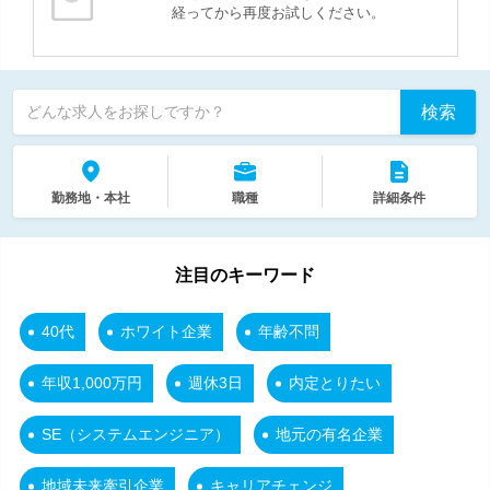
経ってから再度お試しください。
検索
どんな求人をお探しですか？
勤務地・本社
職種
詳細条件
注目のキーワード
40代
ホワイト企業
年齢不問
年収1,000万円
週休3日
内定とりたい
SE（システムエンジニア）
地元の有名企業
地域未来牽引企業
キャリアチェンジ