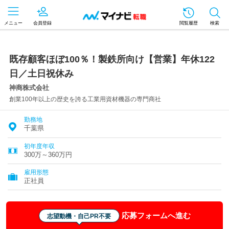
メニュー
会員登録
閲覧履歴
検索
既存顧客ほぼ100％！製鉄所向け【営業】年休122
日／土日祝休み
神商株式会社
創業100年以上の歴史を誇る工業用資材機器の専門商社
勤務地
千葉県
初年度年収
300万～360万円
雇用形態
正社員
応募フォームへ進む
志望動機・自己PR不要