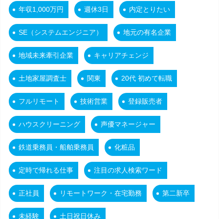
年収1,000万円
週休3日
内定とりたい
SE（システムエンジニア）
地元の有名企業
地域未来牽引企業
キャリアチェンジ
土地家屋調査士
関東
20代 初めて転職
フルリモート
技術営業
登録販売者
ハウスクリーニング
声優マネージャー
鉄道乗務員・船舶乗務員
化粧品
定時で帰れる仕事
注目の求人検索ワード
正社員
リモートワーク・在宅勤務
第二新卒
未経験
土日祝日休み