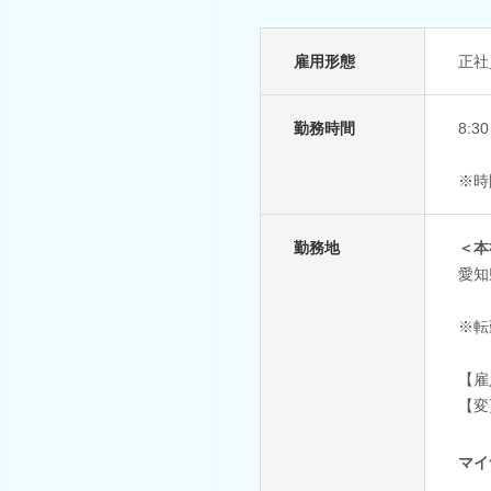
雇用形態
正社
勤務時間
8:
※時
勤務地
＜本
愛知
※転
【雇
【変
マイ