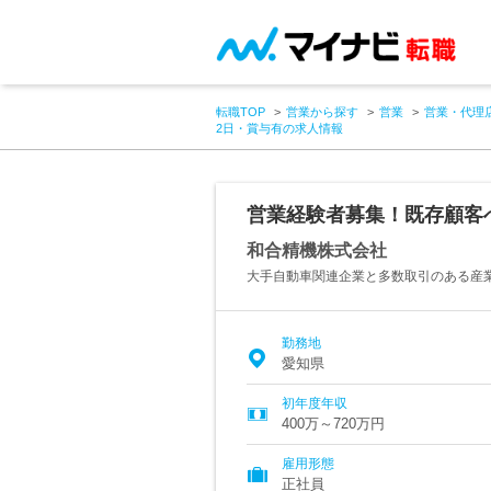
転職TOP
営業から探す
営業
営業・代理
2日・賞与有の求人情報
営業経験者募集！既存顧客
和合精機株式会社
大手自動車関連企業と多数取引のある産
勤務地
愛知県
初年度年収
400万～720万円
雇用形態
正社員