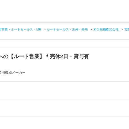
店営業・ルートセールス・MR
ルートセールス・渉外・外商
和合精機株式会社
営
への【ルート営業】＊完休2日・賞与有
業用機械メーカー