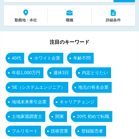
勤務地・本社
職種
詳細条件
注目のキーワード
40代
ホワイト企業
年齢不問
年収1,000万円
週休3日
内定とりたい
SE（システムエンジニア）
地元の有名企業
地域未来牽引企業
キャリアチェンジ
土地家屋調査士
関東
20代 初めて転職
フルリモート
技術営業
登録販売者