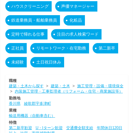
ハウスクリーニング
声優マネージャー
鉄道乗務員・船舶乗務員
化粧品
定時で帰れる仕事
注目の求人検索ワード
正社員
リモートワーク・在宅勤務
第二新卒
未経験
土日祝日休み
職種
建築・土木から探す
>
建築・土木
>
施工管理・設備・環境保全
>
内装施工管理・工事監理者（リフォーム・住宅・商業施設等）
勤務地
香川県
綾歌郡宇多津町
業種
輸送用機器（自動車含む）
特徴
第二新卒歓迎
U・Iターン歓迎
交通費全額支給
年間休日120日