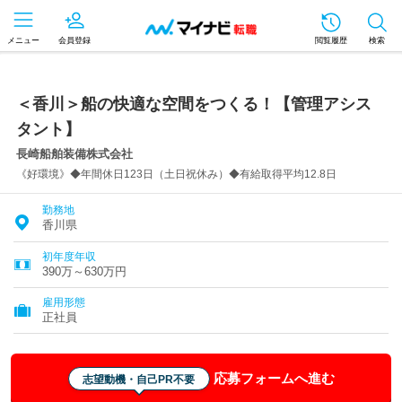
メニュー
会員登録
閲覧履歴
検索
＜香川＞船の快適な空間をつくる！【管理アシス
タント】
長崎船舶装備株式会社
《好環境》◆年間休日123日（土日祝休み）◆有給取得平均12.8日
勤務地
香川県
初年度年収
390万～630万円
雇用形態
正社員
応募フォームへ進む
志望動機・自己PR不要