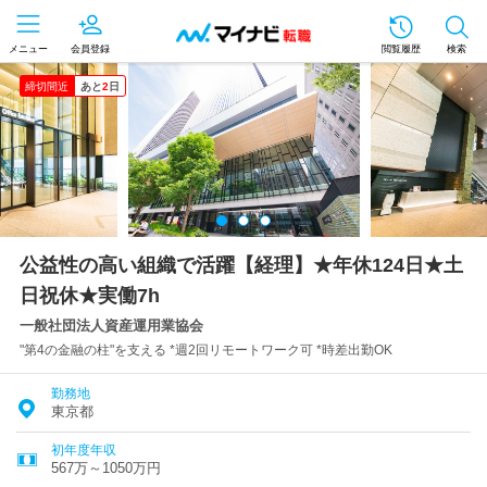
メニュー
会員登録
閲覧履歴
検索
締切間近
あと
2
日
公益性の高い組織で活躍【経理】★年休124日★土
日祝休★実働7h
一般社団法人資産運用業協会
"第4の金融の柱"を支える *週2回リモートワーク可 *時差出勤OK
勤務地
東京都
初年度年収
567万～1050万円