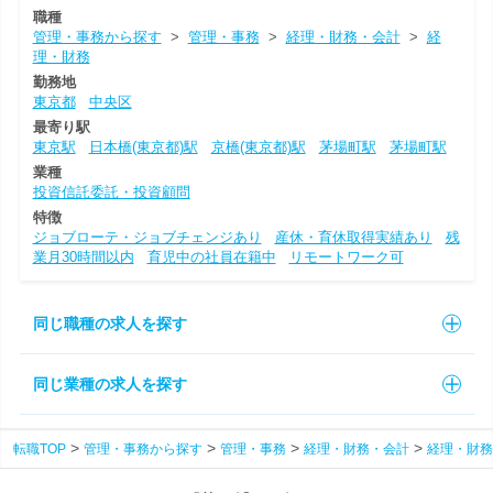
職種
管理・事務から探す
>
管理・事務
>
経理・財務・会計
>
経
理・財務
勤務地
東京都
中央区
最寄り駅
東京駅
日本橋(東京都)駅
京橋(東京都)駅
茅場町駅
茅場町駅
業種
投資信託委託・投資顧問
特徴
ジョブローテ・ジョブチェンジあり
産休・育休取得実績あり
残
業月30時間以内
育児中の社員在籍中
リモートワーク可
同じ職種の求人を探す
同じ業種の求人を探す
転職TOP
管理・事務から探す
管理・事務
経理・財務・会計
経理・財務