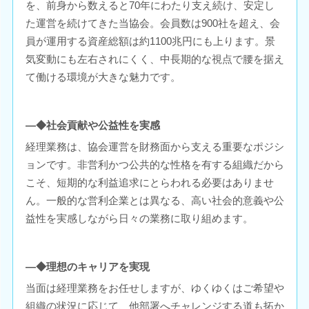
を、前身から数えると70年にわたり支え続け、安定し
た運営を続けてきた当協会。会員数は900社を超え、会
員が運用する資産総額は約1100兆円にも上ります。景
気変動にも左右されにくく、中長期的な視点で腰を据え
て働ける環境が大きな魅力です。
―◆社会貢献や公益性を実感
経理業務は、協会運営を財務面から支える重要なポジシ
ョンです。非営利かつ公共的な性格を有する組織だから
こそ、短期的な利益追求にとらわれる必要はありませ
ん。一般的な営利企業とは異なる、高い社会的意義や公
益性を実感しながら日々の業務に取り組めます。
―◆理想のキャリアを実現
当面は経理業務をお任せしますが、ゆくゆくはご希望や
組織の状況に応じて、他部署へチャレンジする道も拓か