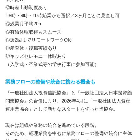
◎時差出勤制度あり
└8時・9時・10時始業から選択／3ヶ月ごとに見直し可
◎残業月平均20h
◎有給休暇取得もスムーズ
◎週2回までリモートワークOK
◎産育休・復職実績あり
◎キッズセレモニー休暇あり
（入学式・卒業式等の学校行事に参加可能）
業務フローの整備や統合に携わる機会も
『一般社団法人投資信託協会』と『一般社団法人日本投資顧
問業協会』の合併により、2026年4月に「一般社団法人資産
運用業協会」として新たなスタートを切った当協会。
現在は組織や業務の統合を進めている段階。
そのため、経理業務を中心に業務フローの整備や統合に主体