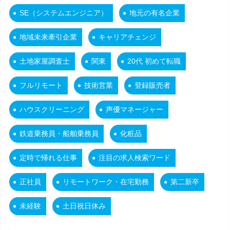
SE（システムエンジニア）
地元の有名企業
地域未来牽引企業
キャリアチェンジ
土地家屋調査士
関東
20代 初めて転職
フルリモート
技術営業
登録販売者
ハウスクリーニング
声優マネージャー
鉄道乗務員・船舶乗務員
化粧品
定時で帰れる仕事
注目の求人検索ワード
正社員
リモートワーク・在宅勤務
第二新卒
未経験
土日祝日休み