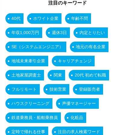
注目のキーワード
40代
ホワイト企業
年齢不問
年収1,000万円
週休3日
内定とりたい
SE（システムエンジニア）
地元の有名企業
地域未来牽引企業
キャリアチェンジ
土地家屋調査士
関東
20代 初めて転職
フルリモート
技術営業
登録販売者
ハウスクリーニング
声優マネージャー
鉄道乗務員・船舶乗務員
化粧品
定時で帰れる仕事
注目の求人検索ワード