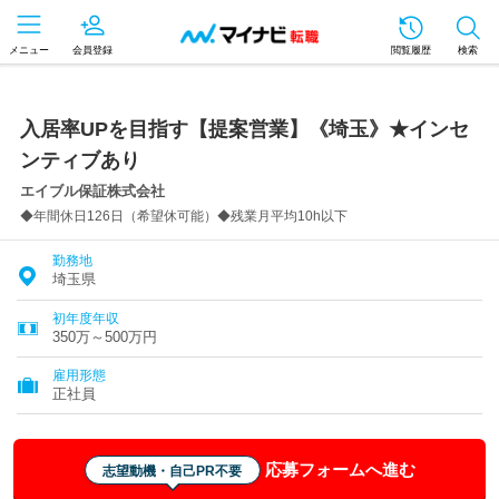
メニュー
会員登録
閲覧履歴
検索
入居率UPを目指す【提案営業】《埼玉》★インセ
ンティブあり
エイブル保証株式会社
◆年間休日126日（希望休可能）◆残業月平均10h以下
勤務地
埼玉県
初年度年収
350万～500万円
雇用形態
正社員
応募フォームへ進む
志望動機・自己PR不要