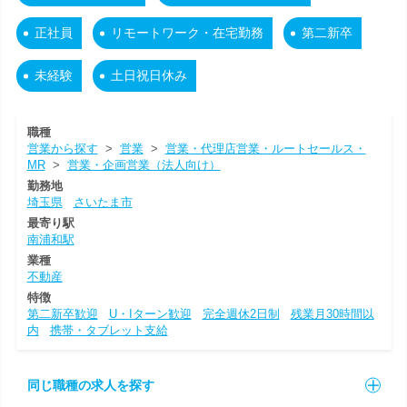
正社員
リモートワーク・在宅勤務
第二新卒
未経験
土日祝日休み
職種
営業から探す
>
営業
>
営業・代理店営業・ルートセールス・
MR
>
営業・企画営業（法人向け）
勤務地
埼玉県
さいたま市
最寄り駅
南浦和駅
業種
不動産
特徴
第二新卒歓迎
U・Iターン歓迎
完全週休2日制
残業月30時間以
内
携帯・タブレット支給
同じ職種の求人を探す