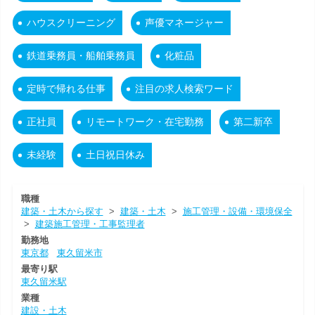
ハウスクリーニング
声優マネージャー
鉄道乗務員・船舶乗務員
化粧品
定時で帰れる仕事
注目の求人検索ワード
正社員
リモートワーク・在宅勤務
第二新卒
未経験
土日祝日休み
職種
建築・土木から探す
>
建築・土木
>
施工管理・設備・環境保全
>
建築施工管理・工事監理者
勤務地
東京都
東久留米市
最寄り駅
東久留米駅
業種
建設・土木