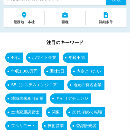
勤務地・本社
職種
詳細条件
注目のキーワード
40代
ホワイト企業
年齢不問
年収1,000万円
週休3日
内定とりたい
SE（システムエンジニア）
地元の有名企業
地域未来牽引企業
キャリアチェンジ
土地家屋調査士
関東
20代 初めて転職
フルリモート
技術営業
登録販売者