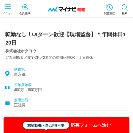
メニュー
会員登録
閲覧履歴
検索
転勤なし！UIターン歓迎【現場監督】＊年間休日1
20日
株式会社ホクヨウ
定着率95％／在宅OK／2週間の長期休暇OK／土日祝休
勤務地
東京都
初年度年収
400万～800万円
雇用形態
正社員
応募フォームへ進む
志望動機・自己PR不要