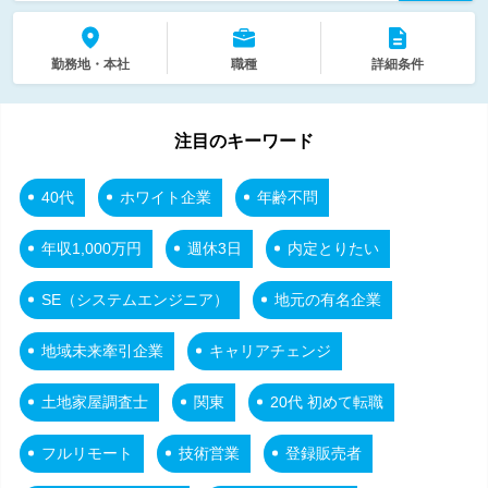
勤務地・本社
職種
詳細条件
注目のキーワード
40代
ホワイト企業
年齢不問
年収1,000万円
週休3日
内定とりたい
SE（システムエンジニア）
地元の有名企業
地域未来牽引企業
キャリアチェンジ
土地家屋調査士
関東
20代 初めて転職
フルリモート
技術営業
登録販売者