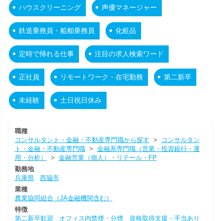
ハウスクリーニング
声優マネージャー
鉄道乗務員・船舶乗務員
化粧品
定時で帰れる仕事
注目の求人検索ワード
正社員
リモートワーク・在宅勤務
第二新卒
未経験
土日祝日休み
職種
コンサルタント・金融・不動産専門職から探す
>
コンサルタン
ト・金融・不動産専門職
>
金融系専門職（営業・投資銀行・運
用・分析）
>
金融営業（個人）・リテール・FP
勤務地
兵庫県
西脇市
業種
農業協同組合（JA金融機関含む）
特徴
第二新卒歓迎
オフィス内禁煙・分煙
資格取得支援・手当あり