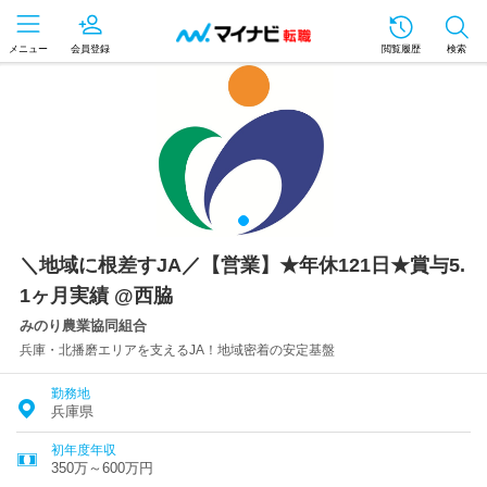
メニュー
会員登録
閲覧履歴
検索
＼地域に根差すJA／【営業】★年休121日★賞与5.
1ヶ月実績 @西脇
みのり農業協同組合
兵庫・北播磨エリアを支えるJA！地域密着の安定基盤
勤務地
兵庫県
初年度年収
350万～600万円