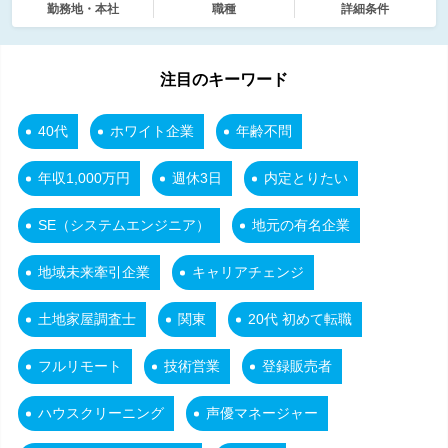
勤務地・本社
職種
詳細条件
注目のキーワード
40代
ホワイト企業
年齢不問
年収1,000万円
週休3日
内定とりたい
SE（システムエンジニア）
地元の有名企業
地域未来牽引企業
キャリアチェンジ
土地家屋調査士
関東
20代 初めて転職
フルリモート
技術営業
登録販売者
ハウスクリーニング
声優マネージャー