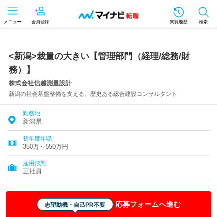
メニュー
会員登録
閲覧履歴
検索
<新潟>裁量の大きい【管理部門（経理/総務/財
務）】
株式会社信越測量設計
新潟の社会基盤整備を支える、歴史ある総合建設コンサルタント
勤務地
新潟県
初年度年収
350万～550万円
雇用形態
正社員
応募フォームへ進む
志望動機・自己PR不要