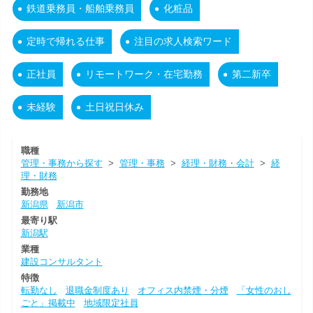
鉄道乗務員・船舶乗務員
化粧品
定時で帰れる仕事
注目の求人検索ワード
正社員
リモートワーク・在宅勤務
第二新卒
未経験
土日祝日休み
職種
管理・事務から探す
>
管理・事務
>
経理・財務・会計
>
経
理・財務
勤務地
新潟県
新潟市
最寄り駅
新潟駅
業種
建設コンサルタント
特徴
転勤なし
退職金制度あり
オフィス内禁煙・分煙
「女性のおし
ごと」掲載中
地域限定社員