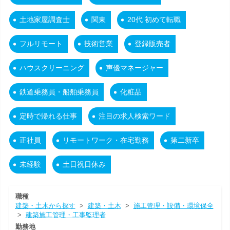
土地家屋調査士
関東
20代 初めて転職
フルリモート
技術営業
登録販売者
ハウスクリーニング
声優マネージャー
鉄道乗務員・船舶乗務員
化粧品
定時で帰れる仕事
注目の求人検索ワード
正社員
リモートワーク・在宅勤務
第二新卒
未経験
土日祝日休み
職種
建築・土木から探す
>
建築・土木
>
施工管理・設備・環境保全
>
建築施工管理・工事監理者
勤務地