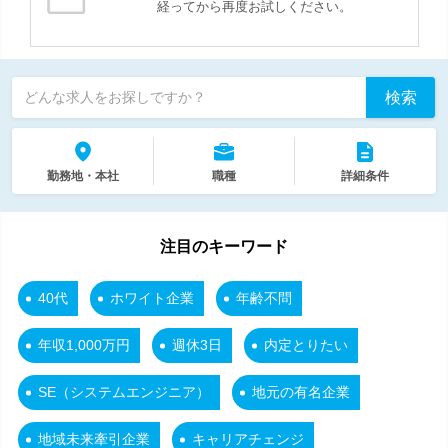
経ってから再度お試しください。
検索
どんな求人をお探しですか？
勤務地・本社
職種
詳細条件
注目のキーワード
40代
ホワイト企業
年齢不問
年収1,000万円
週休3日
内定とりたい
SE（システムエンジニア）
地元の有名企業
地域未来牽引企業
キャリアチェンジ