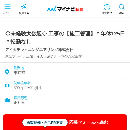
メニュー
会員登録
閲覧履歴
検索
◇未経験大歓迎◇ 工事の【施工管理】＊年休125日
＊転勤なし
アイカテックエンジニアリング株式会社
東証プライム上場アイカ工業グループの安定基盤
勤務地
東京都
初年度年収
300万～500万円
雇用形態
正社員
応募フォームへ進む
志望動機・自己PR不要