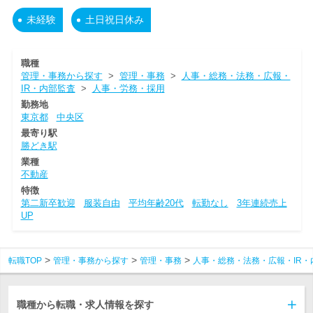
未経験
土日祝日休み
職種
管理・事務から探す
>
管理・事務
>
人事・総務・法務・広報・
IR・内部監査
>
人事・労務・採用
勤務地
東京都
中央区
最寄り駅
勝どき駅
業種
不動産
特徴
第二新卒歓迎
服装自由
平均年齢20代
転勤なし
3年連続売上
UP
転職TOP
管理・事務から探す
管理・事務
人事・総務・法務・広報・IR・
職種から転職・求人情報を探す