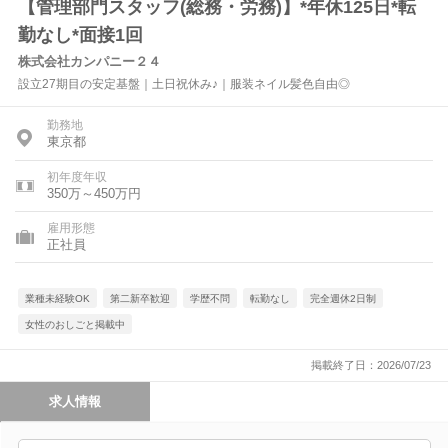
【管理部門スタッフ(総務・労務)】*年休125日*転
勤なし*面接1回
株式会社カンパニー２４
設立27期目の安定基盤｜土日祝休み♪｜服装ネイル髪色自由◎
勤務地
東京都
初年度年収
350万～450万円
雇用形態
正社員
業種未経験OK
第二新卒歓迎
学歴不問
転勤なし
完全週休2日制
女性のおしごと掲載中
掲載終了日：2026/07/23
求人情報