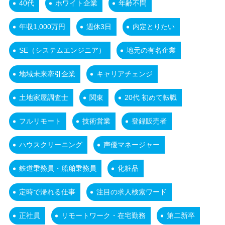
40代
ホワイト企業
年齢不問
年収1,000万円
週休3日
内定とりたい
SE（システムエンジニア）
地元の有名企業
地域未来牽引企業
キャリアチェンジ
土地家屋調査士
関東
20代 初めて転職
フルリモート
技術営業
登録販売者
ハウスクリーニング
声優マネージャー
鉄道乗務員・船舶乗務員
化粧品
定時で帰れる仕事
注目の求人検索ワード
正社員
リモートワーク・在宅勤務
第二新卒