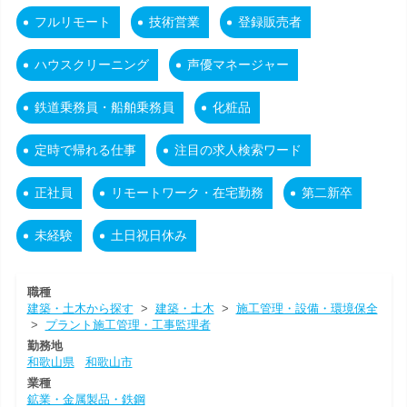
フルリモート
技術営業
登録販売者
ハウスクリーニング
声優マネージャー
鉄道乗務員・船舶乗務員
化粧品
定時で帰れる仕事
注目の求人検索ワード
正社員
リモートワーク・在宅勤務
第二新卒
未経験
土日祝日休み
職種
建築・土木から探す
>
建築・土木
>
施工管理・設備・環境保全
>
プラント施工管理・工事監理者
勤務地
和歌山県
和歌山市
業種
鉱業・金属製品・鉄鋼