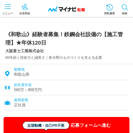
メニュー
会員登録
閲覧履歴
検索
《和歌山》経験者募集！鉄鋼会社設備の【施工管
理】★年休120日
大阪富士工業株式会社
60年続く技術力と誠実さ｜多分野のものづくりを支える企業
勤務地
和歌山県
初年度年収
560万～800万円
雇用形態
正社員
応募フォームへ進む
志望動機・自己PR不要