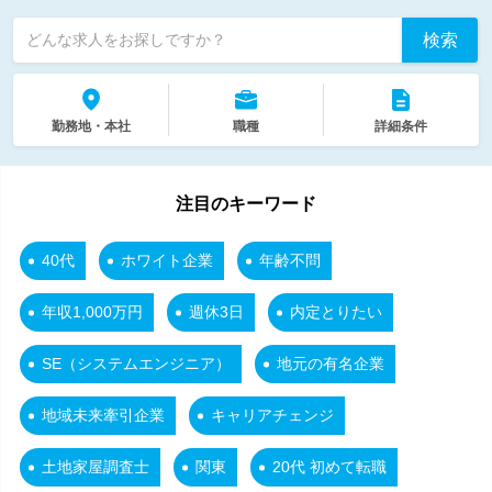
検索
どんな求人をお探しですか？
勤務地・本社
職種
詳細条件
注目のキーワード
40代
ホワイト企業
年齢不問
年収1,000万円
週休3日
内定とりたい
SE（システムエンジニア）
地元の有名企業
地域未来牽引企業
キャリアチェンジ
土地家屋調査士
関東
20代 初めて転職