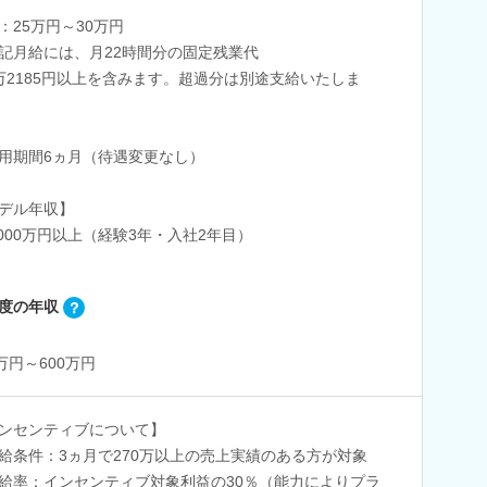
：25万円～30万円
記月給には、月22時間分の固定残業代
2185円以上を含みます。超過分は別途支給いたしま
用期間6ヵ月（待遇変更なし）
デル年収】
,000万円以上（経験3年・入社2年目）
度の年収
0万円～600万円
ンセンティブについて】
給条件：3ヵ月で270万以上の売上実績のある方が対象
給率：インセンティブ対象利益の30％（能力によりプラ