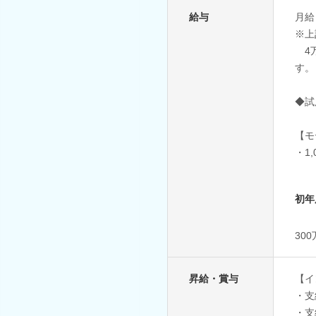
給与
月給
※上
4万
す。
◆試
【モ
・1
初年
30
昇給・賞与
【イ
・支
・支