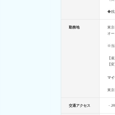
◆残
勤務地
東京
オー
※当
【雇
【変
マイ
東京
交通アクセス
・J