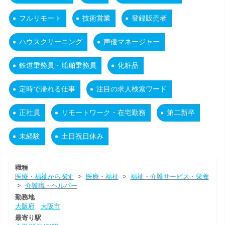
フルリモート
技術営業
登録販売者
ハウスクリーニング
声優マネージャー
鉄道乗務員・船舶乗務員
化粧品
定時で帰れる仕事
注目の求人検索ワード
正社員
リモートワーク・在宅勤務
第二新卒
未経験
土日祝日休み
職種
医療・福祉から探す
>
医療・福祉
>
福祉・介護サービス・栄養
>
介護職・ヘルパー
勤務地
大阪府
大阪市
最寄り駅