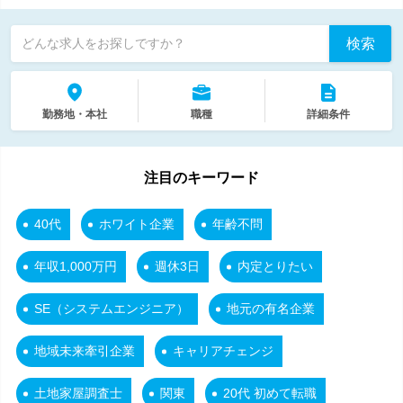
検索
どんな求人をお探しですか？
勤務地・本社
職種
詳細条件
注目のキーワード
40代
ホワイト企業
年齢不問
年収1,000万円
週休3日
内定とりたい
SE（システムエンジニア）
地元の有名企業
地域未来牽引企業
キャリアチェンジ
土地家屋調査士
関東
20代 初めて転職