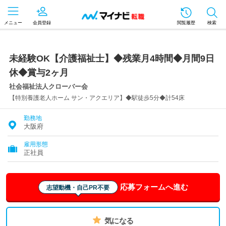
メニュー
会員登録
閲覧履歴
検索
未経験OK【介護福祉士】◆残業月4時間◆月間9日
休◆賞与2ヶ月
社会福祉法人クローバー会
【特別養護老人ホーム サン・アクエリア】◆駅徒歩5分◆計54床
勤務地
大阪府
雇用形態
正社員
応募フォームへ進む
志望動機・自己PR不要
気になる