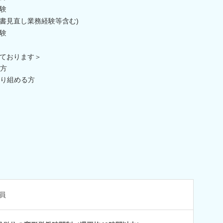
験
書見直し業務経験等含む)
験
ております＞
方
り組める方
員