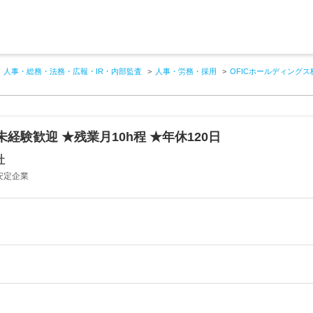
人事・総務・法務・広報・IR・内部監査
人事・労務・採用
OFICホールディング
験歓迎 ★残業月10h程 ★年休120日
社
安定企業