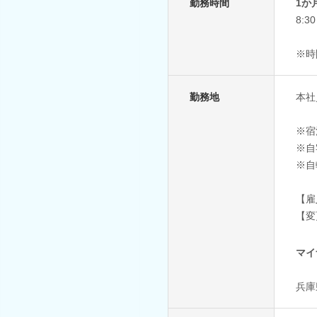
勤務時間
1か
8:3
※時
勤務地
本社
※宿
※自
※自
【雇
【変
マイ
兵庫