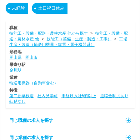
未経験
土日祝日休み
職種
技能工・設備・配送・農林水産 他から探す
>
技能工・設備・配
送・農林水産 他
>
技能工（整備・生産・製造・工事）
>
工場
生産・製造（輸送用機器・家電・電子機器系）
勤務地
岡山県
岡山市
最寄り駅
金川駅
業種
輸送用機器（自動車含む）
特徴
第二新卒歓迎
社内見学可
未経験入社5割以上
退職金制度あり
転勤なし
同じ職種の求人を探す
同じ業種の求人を探す