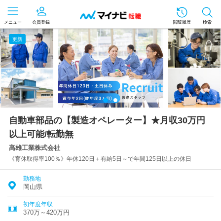
メニュー
会員登録
閲覧履歴
検索
更新
自動車部品の【製造オペレーター】★月収30万円
以上可能/転勤無
高雄工業株式会社
《育休取得率100％》年休120日＋有給5日～で年間125日以上の休日
勤務地
岡山県
初年度年収
370万～420万円