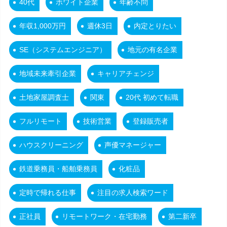
40代
ホワイト企業
年齢不問
年収1,000万円
週休3日
内定とりたい
SE（システムエンジニア）
地元の有名企業
地域未来牽引企業
キャリアチェンジ
土地家屋調査士
関東
20代 初めて転職
フルリモート
技術営業
登録販売者
ハウスクリーニング
声優マネージャー
鉄道乗務員・船舶乗務員
化粧品
定時で帰れる仕事
注目の求人検索ワード
正社員
リモートワーク・在宅勤務
第二新卒