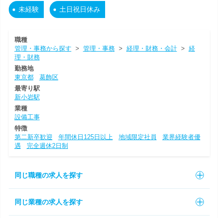
未経験
土日祝日休み
職種
管理・事務から探す
>
管理・事務
>
経理・財務・会計
>
経
理・財務
勤務地
東京都
葛飾区
最寄り駅
新小岩駅
業種
設備工事
特徴
第二新卒歓迎
年間休日125日以上
地域限定社員
業界経験者優
遇
完全週休2日制
同じ職種の求人を探す
同じ業種の求人を探す