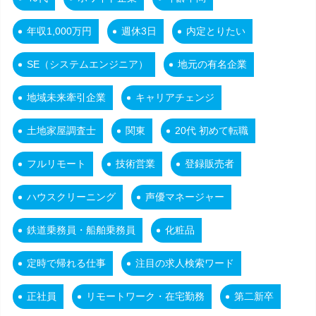
年収1,000万円
週休3日
内定とりたい
SE（システムエンジニア）
地元の有名企業
地域未来牽引企業
キャリアチェンジ
土地家屋調査士
関東
20代 初めて転職
フルリモート
技術営業
登録販売者
ハウスクリーニング
声優マネージャー
鉄道乗務員・船舶乗務員
化粧品
定時で帰れる仕事
注目の求人検索ワード
正社員
リモートワーク・在宅勤務
第二新卒