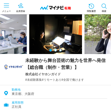
メニュー
会員登録
閲覧履歴
検索
未経験から舞台芸術の魅力を世界へ発信
【総合職（制作・営業）】
株式会社イヤホンガイド
#未経験募集#リモートあり#全国で働けます
勤務地
東京都、大阪府
雇用形態
正社員