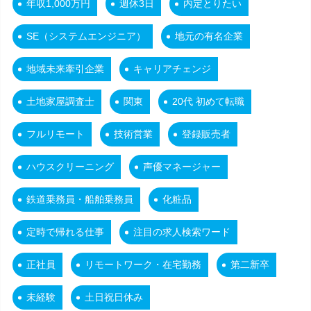
年収1,000万円
週休3日
内定とりたい
SE（システムエンジニア）
地元の有名企業
地域未来牽引企業
キャリアチェンジ
土地家屋調査士
関東
20代 初めて転職
フルリモート
技術営業
登録販売者
ハウスクリーニング
声優マネージャー
鉄道乗務員・船舶乗務員
化粧品
定時で帰れる仕事
注目の求人検索ワード
正社員
リモートワーク・在宅勤務
第二新卒
未経験
土日祝日休み