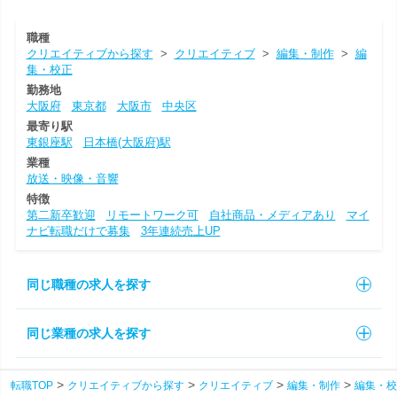
職種
クリエイティブから探す
>
クリエイティブ
>
編集・制作
>
編
集・校正
勤務地
大阪府
東京都
大阪市
中央区
最寄り駅
東銀座駅
日本橋(大阪府)駅
業種
放送・映像・音響
特徴
第二新卒歓迎
リモートワーク可
自社商品・メディアあり
マイ
ナビ転職だけで募集
3年連続売上UP
同じ職種の求人を探す
同じ業種の求人を探す
転職TOP
クリエイティブから探す
クリエイティブ
編集・制作
編集・校