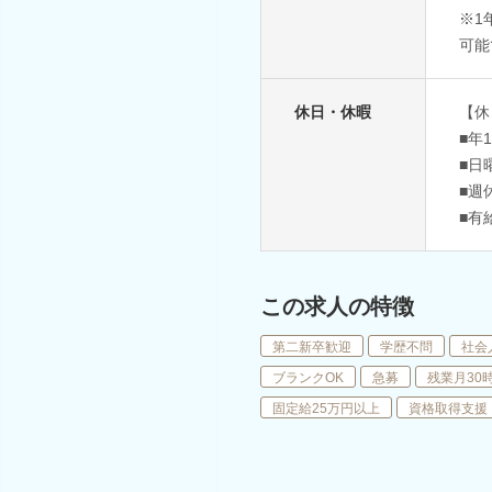
※1
可能
休日・休暇
【休
■年
■日
■週
■有
この求人の特徴
第二新卒歓迎
学歴不問
社会
ブランクOK
急募
残業月30
固定給25万円以上
資格取得支援