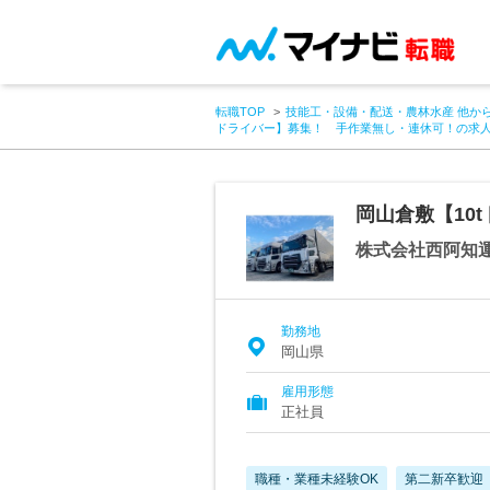
転職TOP
技能工・設備・配送・農林水産 他か
ドライバー】募集！ 手作業無し・連休可！の求
岡山倉敷【10
株式会社西阿知
勤務地
岡山県
雇用形態
正社員
職種・業種未経験OK
第二新卒歓迎