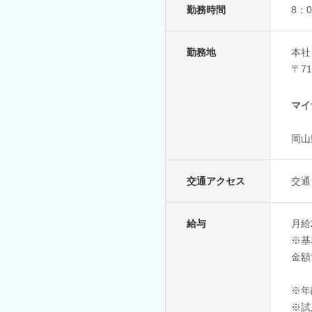
勤務時間
8：
勤務地
本社
〒7
マイ
岡山
交通アクセス
交通
給与
月給2
※基
金額
※年
※試