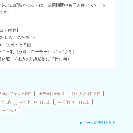
年以上の経験がある方は、試用期間中も同条件でスタート
です。
日・休暇】
120日以上の休みも可
曜・祝日・その他
休二日制（毎週／ローテーションによる）
給休暇（入社6ヶ月経過後に10日付与）
人経験20年以上歓迎
業界経験者優遇
社会人未経験歓迎
時間以内
年間休日120日以上
年間休日125日以上
・手当あり
マークの説明を見る