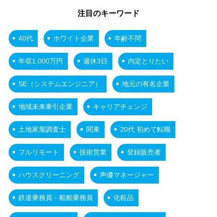
注目のキーワード
40代
ホワイト企業
年齢不問
年収1,000万円
週休3日
内定とりたい
SE（システムエンジニア）
地元の有名企業
地域未来牽引企業
キャリアチェンジ
土地家屋調査士
関東
20代 初めて転職
フルリモート
技術営業
登録販売者
ハウスクリーニング
声優マネージャー
鉄道乗務員・船舶乗務員
化粧品