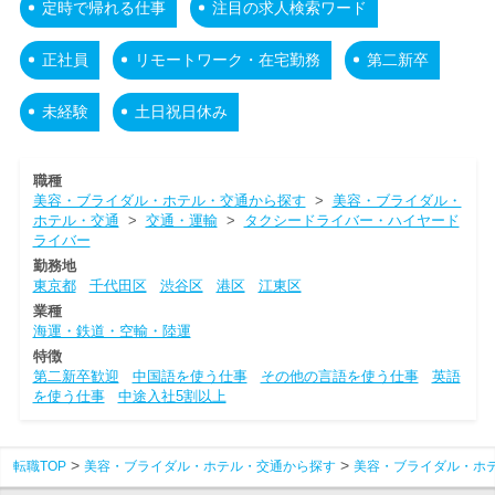
定時で帰れる仕事
注目の求人検索ワード
正社員
リモートワーク・在宅勤務
第二新卒
未経験
土日祝日休み
職種
美容・ブライダル・ホテル・交通から探す
>
美容・ブライダル・
ホテル・交通
>
交通・運輸
>
タクシードライバー・ハイヤード
ライバー
勤務地
東京都
千代田区
渋谷区
港区
江東区
業種
海運・鉄道・空輸・陸運
特徴
第二新卒歓迎
中国語を使う仕事
その他の言語を使う仕事
英語
を使う仕事
中途入社5割以上
転職TOP
美容・ブライダル・ホテル・交通から探す
美容・ブライダル・ホ