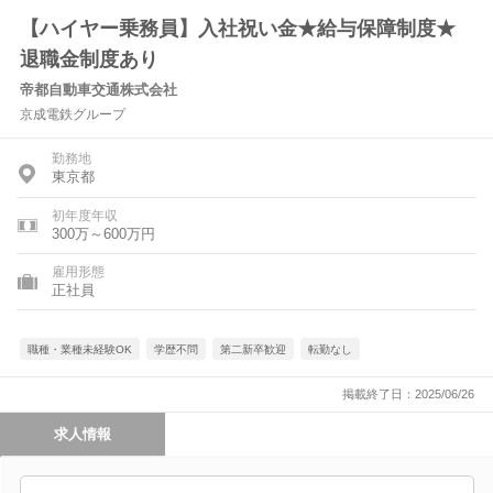
【ハイヤー乗務員】入社祝い金★給与保障制度★
退職金制度あり
帝都自動車交通株式会社
京成電鉄グループ
勤務地
東京都
初年度年収
300万～600万円
雇用形態
正社員
職種・業種未経験OK
学歴不問
第二新卒歓迎
転勤なし
掲載終了日：2025/06/26
求人情報