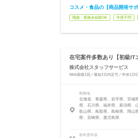
コスメ・食品の【商品開発サポ
職種・業種未経験OK
学歴不問
在宅案件多数あり【初級IT
株式会社スタッフサービス
Web面接1回／最短2日内定可／年休125
勤務地
北海道、青森県、岩手県、宮城
県、石川県、福井県、新潟県、
歌山県、鳥取県、島根県、岡山
県、宮崎県、鹿児島県
初年度年収