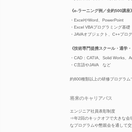
《e-ラーニング例／全約500講座
・ExcelやWord、PowerPoint
・Excel VBAプログラミング基礎
・JAVAオブジェクト、C++プロ
《技術専門提携スクール・通学・
・CAD：CATIA、Solid Works、
・C言語やJAVA など
約800種類以上の研修プログラ
将来のキャリアパス
エンジニア社員表彰制度
⇒年2回のキックオフで大きな会
なプログラムや懇親会を通して交