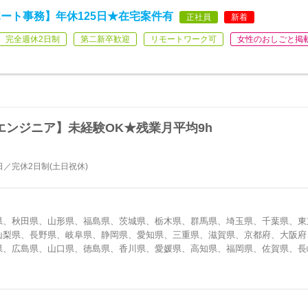
ート事務】年休125日★在宅案件有
正社員
新着
完全週休2日制
第二新卒歓迎
リモートワーク可
女性のおしごと掲
エンジニア】未経験OK★残業月平均9h
日／完休2日制(土日祝休)
県、秋田県、山形県、福島県、茨城県、栃木県、群馬県、埼玉県、千葉県、東
山梨県、長野県、岐阜県、静岡県、愛知県、三重県、滋賀県、京都府、大阪府
県、広島県、山口県、徳島県、香川県、愛媛県、高知県、福岡県、佐賀県、長