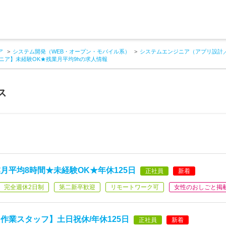
ア
システム開発（WEB・オープン・モバイル系）
システムエンジニア（アプリ設計
ニア】未経験OK★残業月平均9hの求人情報
ス
月平均8時間★未経験OK★年休125日
正社員
新着
完全週休2日制
第二新卒歓迎
リモートワーク可
女性のおしごと掲
作業スタッフ】土日祝休/年休125日
正社員
新着