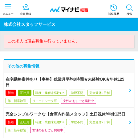
メニュー
会員登録
閲覧履歴
検索
株式会社スタッフサービス
この求人は現在募集を行っていません。
その他の募集情報
在宅勤務案件あり【事務】残業月平均8時間★未経験OK★年休125
日
新着
正社員
職種・業種未経験OK
学歴不問
完全週休2日制
第二新卒歓迎
リモートワーク可
女性のおしごと掲載中
完全シンプルワークな【倉庫内作業スタッフ】土日祝休/年休125日
新着
正社員
職種・業種未経験OK
学歴不問
完全週休2日制
第二新卒歓迎
女性のおしごと掲載中