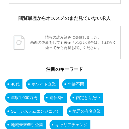
閲覧履歴からオススメのまだ見ていない求人
情報の読み込みに失敗しました。
画面の更新をしても表示されない場合は、しばらく
経ってから再度お試しください。
注目のキーワード
40代
ホワイト企業
年齢不問
年収1,000万円
週休3日
内定とりたい
SE（システムエンジニア）
地元の有名企業
地域未来牽引企業
キャリアチェンジ