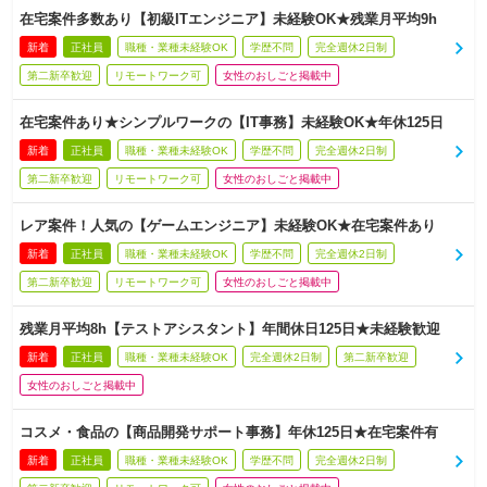
在宅案件多数あり【初級ITエンジニア】未経験OK★残業月平均9h
新着
正社員
職種・業種未経験OK
学歴不問
完全週休2日制
第二新卒歓迎
リモートワーク可
女性のおしごと掲載中
在宅案件あり★シンプルワークの【IT事務】未経験OK★年休125日
新着
正社員
職種・業種未経験OK
学歴不問
完全週休2日制
第二新卒歓迎
リモートワーク可
女性のおしごと掲載中
レア案件！人気の【ゲームエンジニア】未経験OK★在宅案件あり
新着
正社員
職種・業種未経験OK
学歴不問
完全週休2日制
第二新卒歓迎
リモートワーク可
女性のおしごと掲載中
残業月平均8h【テストアシスタント】年間休日125日★未経験歓迎
新着
正社員
職種・業種未経験OK
完全週休2日制
第二新卒歓迎
女性のおしごと掲載中
コスメ・食品の【商品開発サポート事務】年休125日★在宅案件有
新着
正社員
職種・業種未経験OK
学歴不問
完全週休2日制