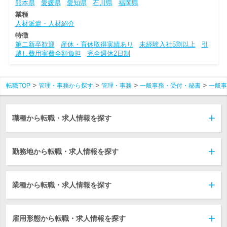
熊本県
愛媛県
愛知県
石川県
福岡県
業種
人材派遣・人材紹介
特徴
第二新卒歓迎
産休・育休取得実績あり
未経験入社5割以上
引
越し費用実費全額負担
完全週休2日制
転職TOP
管理・事務から探す
管理・事務
一般事務・受付・秘書
一般事
職種から転職・求人情報を探す
勤務地から転職・求人情報を探す
業種から転職・求人情報を探す
雇用形態から転職・求人情報を探す