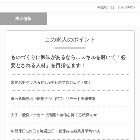
掲載終了日：2026/06/25
求人情報
この求人のポイント
ものづくりに興味があるなら…スキルを磨いて「必
要とされる人材」を目指せます！
業界TOPクラス★約8万件ものプロジェクト数！
選べる勤務地⇒転勤ナシ│在宅・リモート実績豊富
大手・優良メーカーで活躍！自信を持てる転職を★
年間休日125日＆毎週土日・祝休み＆残業月平均9h★