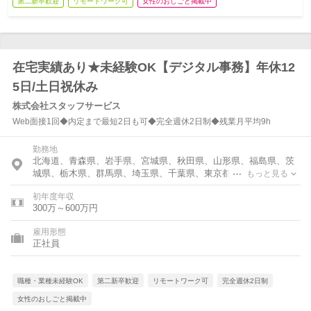
第二新卒歓迎
リモートワーク可
女性のおしごと掲載中
在宅実績あり★未経験OK【デジタル事務】年休12
5日/土日祝休み
株式会社スタッフサービス
Web面接1回◆内定まで最短2日も可◆完全週休2日制◆残業月平均9h
勤務地
北海道、青森県、岩手県、宮城県、秋田県、山形県、福島県、茨
城県、栃木県、群馬県、埼玉県、千葉県、東京都、神奈川県、富
もっと見る
山県、石川県、福井県、新潟県、山梨県、長野県、岐阜県、静岡
初年度年収
県、愛知県、三重県、滋賀県、京都府、大阪府、兵庫県、奈良
300万～600万円
県、和歌山県、鳥取県、島根県、岡山県、広島県、山口県、徳島
県、香川県、愛媛県、高知県、福岡県、佐賀県、長崎県、熊本
雇用形態
県、大分県、宮崎県、鹿児島県
正社員
職種・業種未経験OK
第二新卒歓迎
リモートワーク可
完全週休2日制
女性のおしごと掲載中