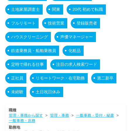
土地家屋調査士
関東
20代 初めて転職
フルリモート
技術営業
登録販売者
ハウスクリーニング
声優マネージャー
鉄道乗務員・船舶乗務員
化粧品
定時で帰れる仕事
注目の求人検索ワード
正社員
リモートワーク・在宅勤務
第二新卒
未経験
土日祝日休み
職種
管理・事務から探す
>
管理・事務
>
一般事務・受付・秘書
>
一般事務・庶務
勤務地