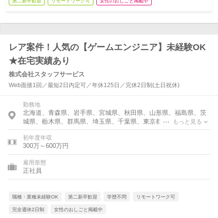
第二新卒歓迎
リモートワーク可
女性のおしごと掲載中
レア案件！人気の【ゲームエンジニア】未経験OK
★在宅実績あり
株式会社スタッフサービス
Web面接1回／最短2日内定可／年休125日／完休2日制(土日祝休)
勤務地
北海道、青森県、岩手県、宮城県、秋田県、山形県、福島県、茨
城県、栃木県、群馬県、埼玉県、千葉県、東京都、神奈川県、富
もっと見る
山県、石川県、福井県、新潟県、山梨県、長野県、岐阜県、静岡
初年度年収
県、愛知県、三重県、滋賀県、京都府、大阪府、兵庫県、奈良
300万～600万円
県、和歌山県、鳥取県、島根県、岡山県、広島県、山口県、徳島
県、香川県、愛媛県、高知県、福岡県、佐賀県、長崎県、熊本
雇用形態
県、大分県、宮崎県、鹿児島県
正社員
職種・業種未経験OK
第二新卒歓迎
学歴不問
リモートワーク可
完全週休2日制
女性のおしごと掲載中