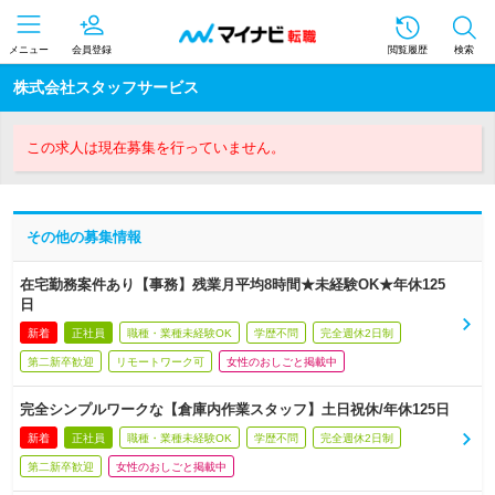
メニュー
会員登録
閲覧履歴
検索
株式会社スタッフサービス
この求人は現在募集を行っていません。
その他の募集情報
在宅勤務案件あり【事務】残業月平均8時間★未経験OK★年休125
日
新着
正社員
職種・業種未経験OK
学歴不問
完全週休2日制
第二新卒歓迎
リモートワーク可
女性のおしごと掲載中
完全シンプルワークな【倉庫内作業スタッフ】土日祝休/年休125日
新着
正社員
職種・業種未経験OK
学歴不問
完全週休2日制
第二新卒歓迎
女性のおしごと掲載中