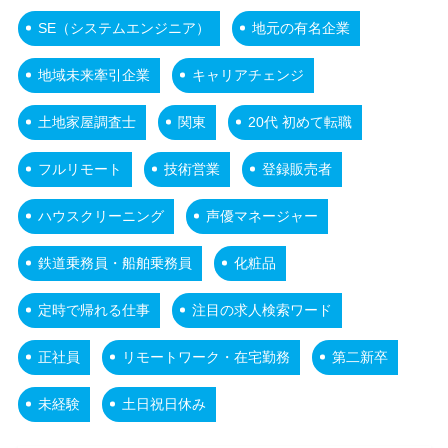
SE（システムエンジニア）
地元の有名企業
地域未来牽引企業
キャリアチェンジ
土地家屋調査士
関東
20代 初めて転職
フルリモート
技術営業
登録販売者
ハウスクリーニング
声優マネージャー
鉄道乗務員・船舶乗務員
化粧品
定時で帰れる仕事
注目の求人検索ワード
正社員
リモートワーク・在宅勤務
第二新卒
未経験
土日祝日休み