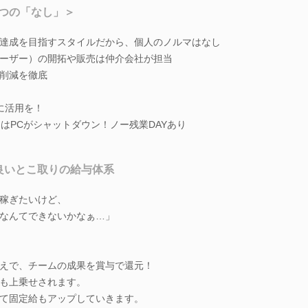
つの「なし」＞
達成を目指すスタイルだから、個人のノルマはなし
ーザー）の開拓や販売は仲介会社が担当
削減を徹底
に活用を！
にはPCがシャットダウン！ノー残業DAYあり
良いとこ取りの給与体系
稼ぎたいけど、
なんてできないかなぁ…」
えで、チームの成果を賞与で還元！
も上乗せされます。
て固定給もアップしていきます。