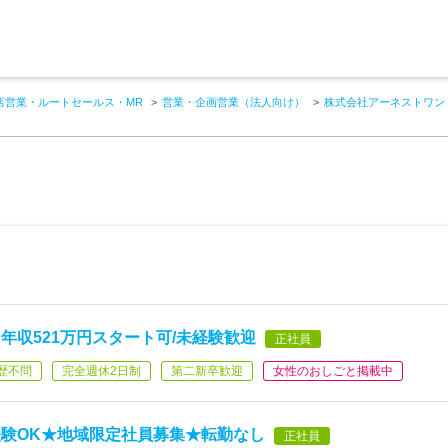
店営業・ルートセールス・MR
営業・企画営業（法人向け）
株式会社アーネストワン
年収521万円スタート可/未経験歓迎
正社員
歴不問
完全週休2日制
第二新卒歓迎
女性のおしごと掲載中
験OK★地域限定社員募集★転勤なし
正社員