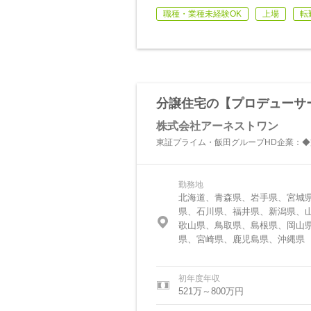
職種・業種未経験OK
上場
転
分譲住宅の【プロデューサー
株式会社アーネストワン
東証プライム・飯田グループHD企業：◆完
勤務地
北海道、青森県、岩手県、宮城
県、石川県、福井県、新潟県、
歌山県、鳥取県、島根県、岡山
県、宮崎県、鹿児島県、沖縄県
初年度年収
521万～800万円