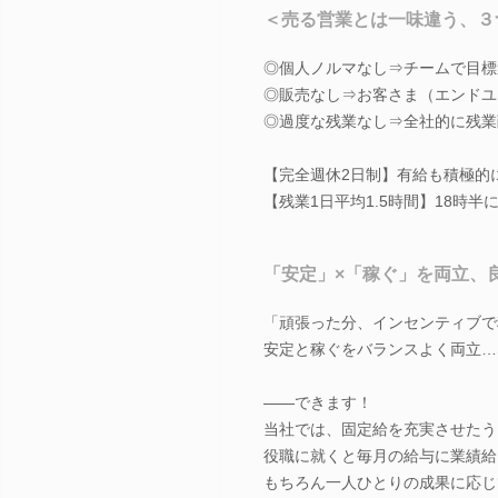
＜売る営業とは一味違う、３
◎個人ノルマなし⇒チームで目標
◎販売なし⇒お客さま（エンドユ
◎過度な残業なし⇒全社的に残業
【完全週休2日制】有給も積極的
【残業1日平均1.5時間】18時半
「安定」×「稼ぐ」を両立、
「頑張った分、インセンティブで
安定と稼ぐをバランスよく両立…
――できます！
当社では、固定給を充実させたう
役職に就くと毎月の給与に業績給
もちろん一人ひとりの成果に応じ