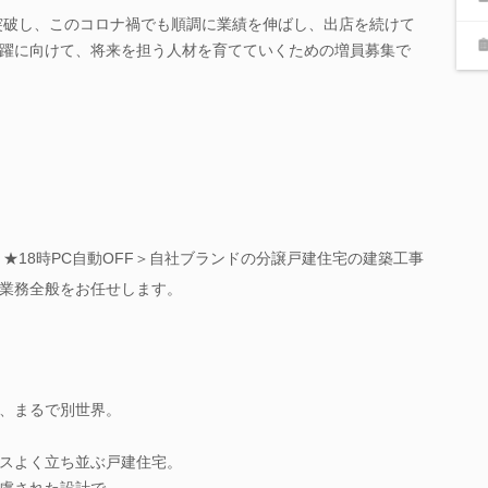
を突破し、このコロナ禍でも順調に業績を伸ばし、出店を続けて
躍に向けて、将来を担う人材を育てていくための増員募集で
＜★18時PC自動OFF＞自社ブランドの分譲戸建住宅の建築工事
業務全般をお任せします。
、まるで別世界。
スよく立ち並ぶ戸建住宅。
慮された設計で、