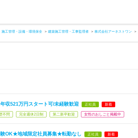
施工管理・設備・環境保全
建築施工管理・工事監理者
株式会社アーネストワン
年収521万円スタート可/未経験歓迎
正社員
新着
歴不問
完全週休2日制
第二新卒歓迎
女性のおしごと掲載中
験OK★地域限定社員募集★転勤なし
正社員
新着