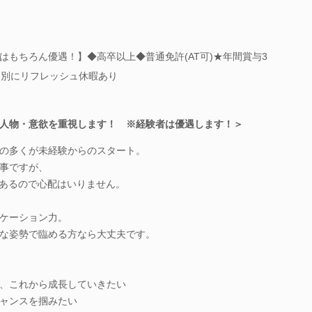
はもちろん優遇！】◆高卒以上◆普通免許(AT可)★年間賞与3
は別にリフレッシュ休暇あり
人物・意欲を重視します！ ※経験者は優遇します！＞
の多くが未経験からのスタート。
事ですが、
があるので心配はいりません。
ケーション力。
な姿勢で臨める方なら大丈夫です。
、これから成長していきたい
ャンスを掴みたい