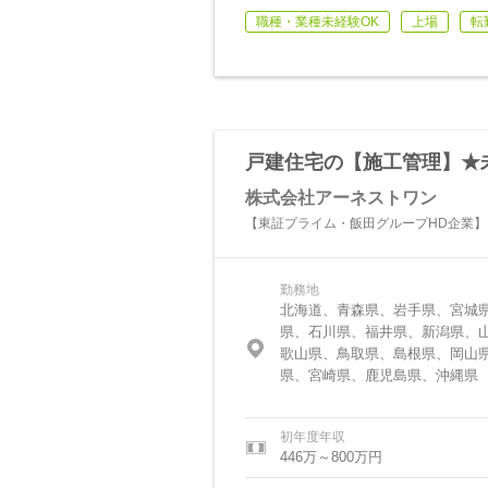
職種・業種未経験OK
上場
転
戸建住宅の【施工管理】★
株式会社アーネストワン
【東証プライム・飯田グループHD企業】
勤務地
北海道、青森県、岩手県、宮城
県、石川県、福井県、新潟県、
歌山県、鳥取県、島根県、岡山
県、宮崎県、鹿児島県、沖縄県
初年度年収
446万～800万円