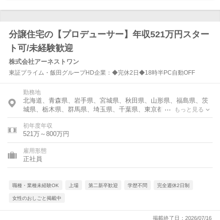
分譲住宅の【プロデューサー】年収521万円スター
ト可/未経験歓迎
株式会社アーネストワン
東証プライム・飯田グループHD企業：◆完休2日◆18時半PC自動OFF
勤務地
北海道、青森県、岩手県、宮城県、秋田県、山形県、福島県、茨
城県、栃木県、群馬県、埼玉県、千葉県、東京都、神奈川県、富
もっと見る
山県、石川県、福井県、新潟県、山梨県、長野県、岐阜県、静岡
初年度年収
県、愛知県、三重県、滋賀県、京都府、大阪府、兵庫県、奈良
521万～800万円
県、和歌山県、鳥取県、島根県、岡山県、広島県、山口県、徳島
県、香川県、愛媛県、高知県、福岡県、佐賀県、長崎県、熊本
雇用形態
県、大分県、宮崎県、鹿児島県、沖縄県
正社員
職種・業種未経験OK
上場
第二新卒歓迎
学歴不問
完全週休2日制
女性のおしごと掲載中
掲載終了日：2026/07/16