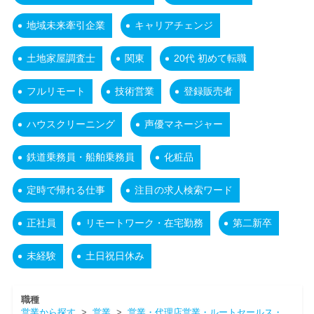
地域未来牽引企業
キャリアチェンジ
土地家屋調査士
関東
20代 初めて転職
フルリモート
技術営業
登録販売者
ハウスクリーニング
声優マネージャー
鉄道乗務員・船舶乗務員
化粧品
定時で帰れる仕事
注目の求人検索ワード
正社員
リモートワーク・在宅勤務
第二新卒
未経験
土日祝日休み
職種
営業から探す
>
営業
>
営業・代理店営業・ルートセールス・