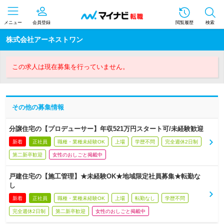
メニュー
会員登録
閲覧履歴
検索
株式会社アーネストワン
この求人は現在募集を行っていません。
その他の募集情報
分譲住宅の【プロデューサー】年収521万円スタート可/未経験歓迎
新着
正社員
職種・業種未経験OK
上場
学歴不問
完全週休2日制
第二新卒歓迎
女性のおしごと掲載中
戸建住宅の【施工管理】★未経験OK★地域限定社員募集★転勤な
し
新着
正社員
職種・業種未経験OK
上場
転勤なし
学歴不問
完全週休2日制
第二新卒歓迎
女性のおしごと掲載中