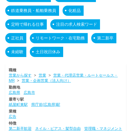
鉄道乗務員・船舶乗務員
化粧品
定時で帰れる仕事
注目の求人検索ワード
正社員
リモートワーク・在宅勤務
第二新卒
未経験
土日祝日休み
職種
営業から探す
>
営業
>
営業・代理店営業・ルートセールス・
MR
>
営業・企画営業（法人向け）
勤務地
広島県
広島市
最寄り駅
紙屋町東駅
県庁前(広島県)駅
業種
広告
特徴
第二新卒歓迎
ネイル・ピアス・髪型自由
管理職・マネジメント