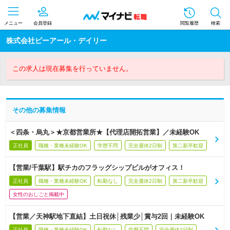
メニュー
会員登録
閲覧履歴
検索
株式会社ピーアール・デイリー
この求人は現在募集を行っていません。
その他の募集情報
＜四条・烏丸＞★京都営業所★【代理店開拓営業】／未経験OK
正社員
職種・業種未経験OK
学歴不問
完全週休2日制
第二新卒歓迎
【営業/千葉駅】駅チカのフラッグシップビルがオフィス！
正社員
職種・業種未経験OK
転勤なし
完全週休2日制
第二新卒歓迎
女性のおしごと掲載中
【営業／天神駅地下直結】土日祝休│残業少│賞与2回｜未経験OK
正社員
職種・業種未経験OK
転勤なし
学歴不問
完全週休2日制