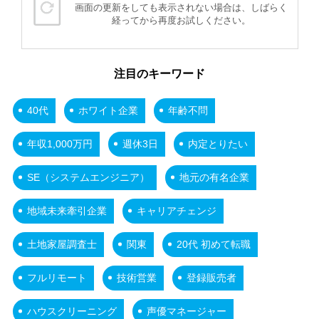
画面の更新をしても表示されない場合は、しばらく
経ってから再度お試しください。
注目のキーワード
40代
ホワイト企業
年齢不問
年収1,000万円
週休3日
内定とりたい
SE（システムエンジニア）
地元の有名企業
地域未来牽引企業
キャリアチェンジ
土地家屋調査士
関東
20代 初めて転職
フルリモート
技術営業
登録販売者
ハウスクリーニング
声優マネージャー