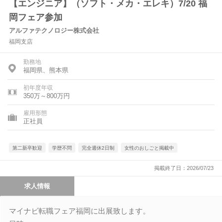
【エンジニア】（ソフト・メカ・エレキ）7/20 福
岡フェア参加
アルファテクノロジー株式会社
福岡支店
勤務地
福岡県、熊本県
初年度年収
350万～800万円
雇用形態
正社員
第二新卒歓迎
学歴不問
完全週休2日制
女性のおしごと掲載中
掲載終了日：2026/07/23
求人情報
マイナビ転職フェア福岡に出展致します。