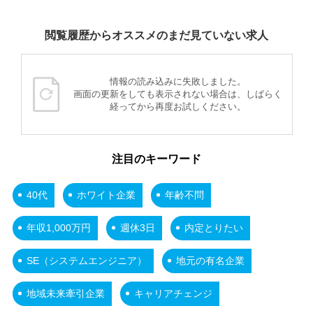
閲覧履歴からオススメのまだ見ていない求人
情報の読み込みに失敗しました。
画面の更新をしても表示されない場合は、しばらく
経ってから再度お試しください。
注目のキーワード
40代
ホワイト企業
年齢不問
年収1,000万円
週休3日
内定とりたい
SE（システムエンジニア）
地元の有名企業
地域未来牽引企業
キャリアチェンジ