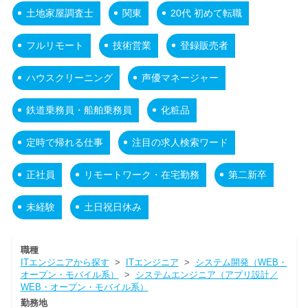
土地家屋調査士
関東
20代 初めて転職
フルリモート
技術営業
登録販売者
ハウスクリーニング
声優マネージャー
鉄道乗務員・船舶乗務員
化粧品
定時で帰れる仕事
注目の求人検索ワード
正社員
リモートワーク・在宅勤務
第二新卒
未経験
土日祝日休み
職種
ITエンジニアから探す
>
ITエンジニア
>
システム開発（WEB・
オープン・モバイル系）
>
システムエンジニア（アプリ設計／
WEB・オープン・モバイル系）
勤務地