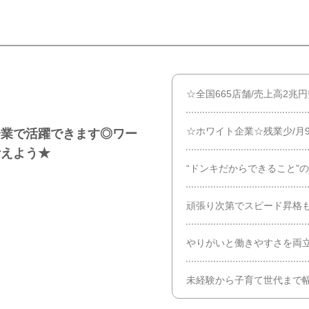
☆全国665店舗/売上高2兆円突
☆ホワイト企業☆残業少/月
企業で活躍できます◎ワー
叶えよう★
“ドンキだからできること”
頑張り次第でスピード昇格も
やりがいと働きやすさを両立
未経験から子育て世代まで