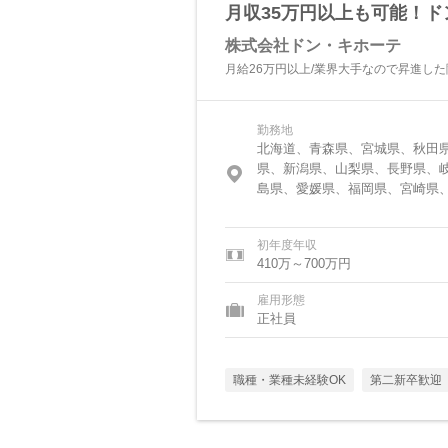
月収35万円以上も可能！
株式会社ドン・キホーテ
月給26万円以上/業界大手なので昇進し
勤務地
北海道、青森県、宮城県、秋田
県、新潟県、山梨県、長野県、
島県、愛媛県、福岡県、宮崎県
初年度年収
410万～700万円
雇用形態
正社員
職種・業種未経験OK
第二新卒歓迎