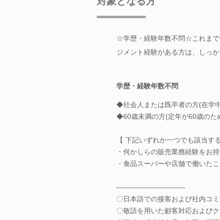
対象となる方
☆学歴・経験年数不問☆これまで
ジメント経験がある方は、しっか
学歴・経験年数不問
◆社会人または既卒者の方(在学
◆60歳未満の方(定年が60歳のた
【 下記いずれか一つでも該当する
・何かしらの販売業務経験をお持
・食品スーパーや店舗で働いたこ
――――――――――
〇日本語での接客および社内コミ
〇敬語を用いた顧客対応およびク