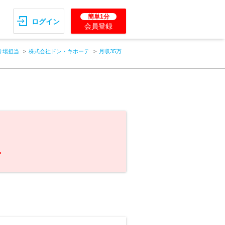
簡単1分
ログイン
会員登録
り場担当
株式会社ドン・キホーテ
月収35万
。