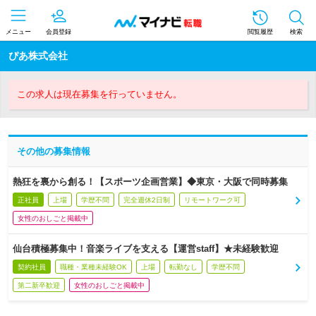
メニュー
会員登録
閲覧履歴
検索
ぴあ株式会社
この求人は現在募集を行っていません。
その他の募集情報
熱狂を裏から創る！【スポーツ企画営業】◆東京・大阪で同時募集
正社員
上場
学歴不問
完全週休2日制
リモートワーク可
女性のおしごと掲載中
仙台積極募集中！音楽ライブを支える【運営staff】★未経験歓迎
契約社員
職種・業種未経験OK
上場
転勤なし
学歴不問
第二新卒歓迎
女性のおしごと掲載中