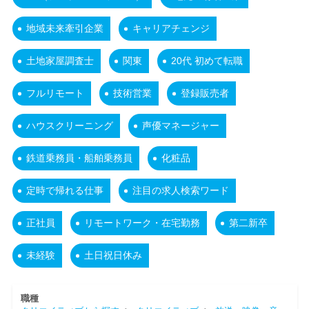
地域未来牽引企業
キャリアチェンジ
土地家屋調査士
関東
20代 初めて転職
フルリモート
技術営業
登録販売者
ハウスクリーニング
声優マネージャー
鉄道乗務員・船舶乗務員
化粧品
定時で帰れる仕事
注目の求人検索ワード
正社員
リモートワーク・在宅勤務
第二新卒
未経験
土日祝日休み
職種