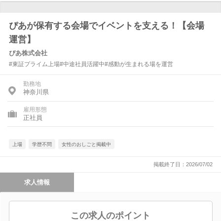
ぴあが保有する会場でイベントを支える！【会場
運営】
ぴあ株式会社
#東証プライム上場#中途社員活躍中#感動が生まれる場を運営
勤務地
神奈川県
雇用形態
正社員
上場
学歴不問
女性のおしごと掲載中
掲載終了日：2026/07/02
求人情報
この求人のポイント