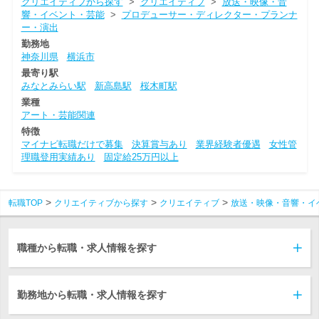
クリエイティブから探す
>
クリエイティブ
>
放送・映像・音
響・イベント・芸能
>
プロデューサー・ディレクター・プランナ
ー・演出
勤務地
神奈川県
横浜市
最寄り駅
みなとみらい駅
新高島駅
桜木町駅
業種
アート・芸能関連
特徴
マイナビ転職だけで募集
決算賞与あり
業界経験者優遇
女性管
理職登用実績あり
固定給25万円以上
転職TOP
クリエイティブから探す
クリエイティブ
放送・映像・音響・イ
職種から転職・求人情報を探す
勤務地から転職・求人情報を探す