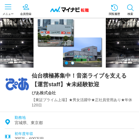
メニュー
会員登録
閲覧履歴
検索
仙台積極募集中！音楽ライブを支える
【運営staff】★未経験歓迎
ぴあ株式会社
【東証プライム上場】★男女活躍中★正社員登用あり★年休
120日
勤務地
宮城県、東京都
初年度年収
300万～600万円