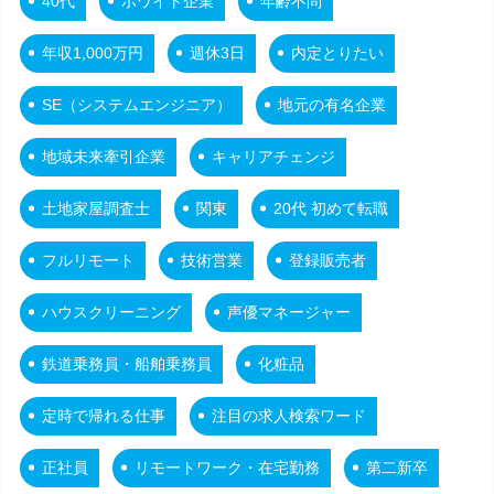
40代
ホワイト企業
年齢不問
年収1,000万円
週休3日
内定とりたい
SE（システムエンジニア）
地元の有名企業
地域未来牽引企業
キャリアチェンジ
土地家屋調査士
関東
20代 初めて転職
フルリモート
技術営業
登録販売者
ハウスクリーニング
声優マネージャー
鉄道乗務員・船舶乗務員
化粧品
定時で帰れる仕事
注目の求人検索ワード
正社員
リモートワーク・在宅勤務
第二新卒