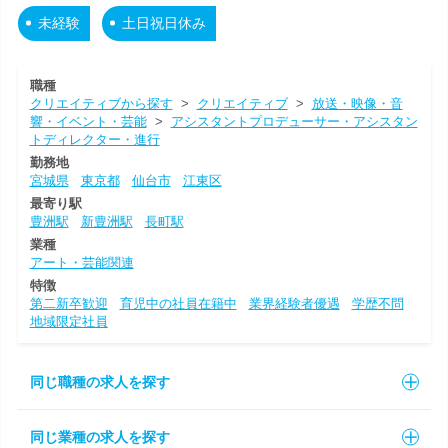
未経験
土日祝日休み
職種
クリエイティブから探す
>
クリエイティブ
>
放送・映像・音
響・イベント・芸能
>
アシスタントプロデューサー・アシスタン
トディレクター・進行
勤務地
宮城県
東京都
仙台市
江東区
最寄り駅
豊洲駅
新豊洲駅
長町駅
業種
アート・芸能関連
特徴
第二新卒歓迎
育児中の社員在籍中
業界経験者優遇
学歴不問
地域限定社員
同じ職種の求人を探す
同じ業種の求人を探す