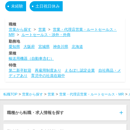
未経験
土日祝日休み
職種
営業から探す
>
営業
>
営業・代理店営業・ルートセールス・
MR
>
ルートセールス・渉外・外商
勤務地
愛知県
大阪府
宮城県
神奈川県
北海道
業種
輸送用機器（自動車含む）
特徴
第二新卒歓迎
再雇用制度あり
えるぼし認定企業
自社商品・メ
ディアあり
育児中の社員在籍中
転職TOP
営業から探す
営業
営業・代理店営業・ルートセールス・MR
職種から転職・求人情報を探す