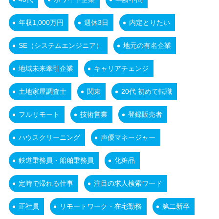
年収1,000万円
週休3日
内定とりたい
SE（システムエンジニア）
地元の有名企業
地域未来牽引企業
キャリアチェンジ
土地家屋調査士
関東
20代 初めて転職
フルリモート
技術営業
登録販売者
ハウスクリーニング
声優マネージャー
鉄道乗務員・船舶乗務員
化粧品
定時で帰れる仕事
注目の求人検索ワード
正社員
リモートワーク・在宅勤務
第二新卒