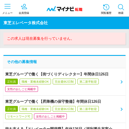
メニュー
会員登録
閲覧履歴
検索
東芝エレベータ株式会社
この求人は現在募集を行っていません。
その他の募集情報
東芝グループで働く【街づくりディレクター】年間休日126日
正社員
職種・業種未経験OK
完全週休2日制
第二新卒歓迎
女性のおしごと掲載中
東芝グループで働く【昇降機の保守整備】年間休日126日
正社員
職種・業種未経験OK
完全週休2日制
第二新卒歓迎
リモートワーク可
女性のおしごと掲載中
街を支える【エレベーター開発職】年休126日／福利厚生充実☆