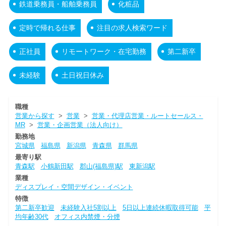
鉄道乗務員・船舶乗務員
化粧品
定時で帰れる仕事
注目の求人検索ワード
正社員
リモートワーク・在宅勤務
第二新卒
未経験
土日祝日休み
職種
営業から探す
>
営業
>
営業・代理店営業・ルートセールス・
MR
>
営業・企画営業（法人向け）
勤務地
宮城県
福島県
新潟県
青森県
群馬県
最寄り駅
青森駅
小鶴新田駅
郡山(福島県)駅
東新潟駅
業種
ディスプレイ・空間デザイン・イベント
特徴
第二新卒歓迎
未経験入社5割以上
5日以上連続休暇取得可能
平
均年齢30代
オフィス内禁煙・分煙