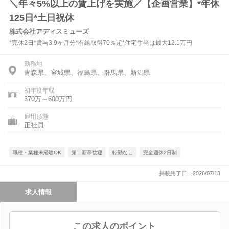
＼年々5%以上の賃上げを実施／【企画営業】*年休
125日*土日祝休
株式会社アディスミューズ
*完休2日*賞与3.9ヶ月分*有給取得70％超*住宅手当は最大12.1万円
勤務地
青森県、宮城県、福島県、群馬県、新潟県
初年度年収
370万～600万円
雇用形態
正社員
職種・業種未経験OK
第二新卒歓迎
転勤なし
完全週休2日制
掲載終了日：2026/07/13
求人情報
この求人のポイント