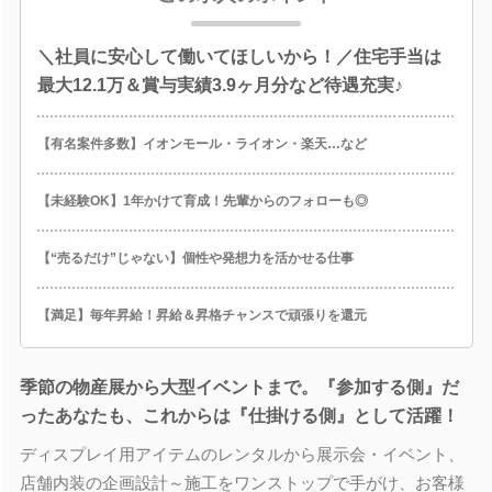
＼社員に安心して働いてほしいから！／住宅手当は
最大12.1万＆賞与実績3.9ヶ月分など待遇充実♪
【有名案件多数】イオンモール・ライオン・楽天…など
【未経験OK】1年かけて育成！先輩からのフォローも◎
【“売るだけ”じゃない】個性や発想力を活かせる仕事
【満足】毎年昇給！昇給＆昇格チャンスで頑張りを還元
季節の物産展から大型イベントまで。『参加する側』だ
ったあなたも、これからは『仕掛ける側』として活躍！
ディスプレイ用アイテムのレンタルから展示会・イベント、
店舗内装の企画設計～施工をワンストップで手がけ、お客様