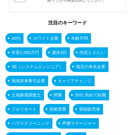
経ってから再度お試しください。
注目のキーワード
40代
ホワイト企業
年齢不問
年収1,000万円
週休3日
内定とりたい
SE（システムエンジニア）
地元の有名企業
地域未来牽引企業
キャリアチェンジ
土地家屋調査士
関東
20代 初めて転職
フルリモート
技術営業
登録販売者
ハウスクリーニング
声優マネージャー